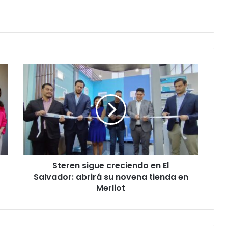
Steren
sigue
creciendo
en
El
Salvador:
abrirá
su
novena
Steren sigue creciendo en El
tienda
en
Salvador: abrirá su novena tienda en
Merliot
Merliot