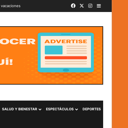
Facebook
X
Instagram
Barra lateral
iminal «Ántrax» en Lourdes, Colón
SALUD Y BIENESTAR
ESPECTÁCULOS
DEPORTES