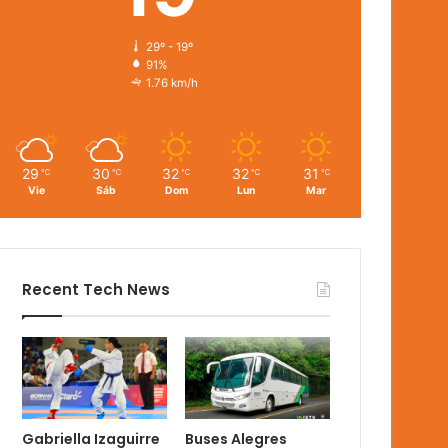
29º - 19º
91%
1.76 km/h
29
30
32
32
31
℃
℃
℃
℃
℃
Vie
Sáb
Dom
Lun
Mar
Recent Tech News
Gabriella Izaguirre
Buses Alegres