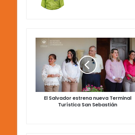
El
Salvador
estrena
nueva
Terminal
Turística
San
Sebastián
El Salvador estrena nueva Terminal
Turística San Sebastián