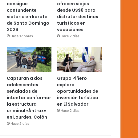
consigue
ofrecen viajes
contundente
desde US$6 para
victoria en karate
disfrutar destinos
de Santo Domingo
turísticos en
2026
vacaciones
Hace 17 horas
Hace 2 días
Capturan a dos
Grupo Piñero
adolescentes
explora
señalados de
oportunidades de
intentar conformar
inversión turística
la estructura
en El Salvador
criminal «Ántrax»
Hace 2 días
en Lourdes, Colón
Hace 2 días