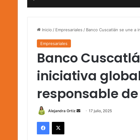
Inicio
/
Empresariales
/
Banco Cuscatlán se une a i
Empresariales
Banco Cuscatlá
iniciativa glob
responsable de
Send
Alejandra Ortiz
17 julio, 2025
an
Facebook
X
email