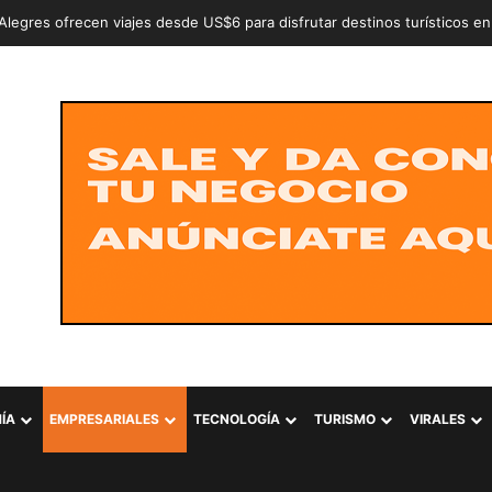
an a dos adolescentes señalados de intentar conformar la estructura cr
ÍA
EMPRESARIALES
TECNOLOGÍA
TURISMO
VIRALES