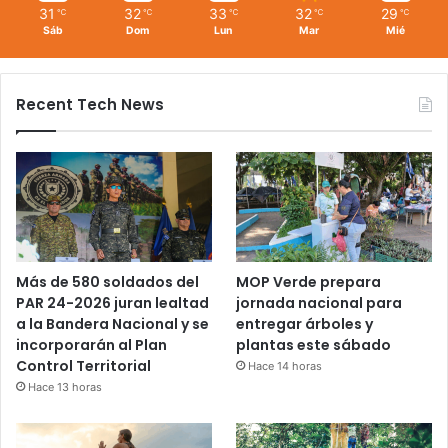
31
32
33
32
29
℃
℃
℃
℃
℃
Sáb
Dom
Lun
Mar
Mié
Recent Tech News
Más de 580 soldados del
MOP Verde prepara
PAR 24-2026 juran lealtad
jornada nacional para
a la Bandera Nacional y se
entregar árboles y
incorporarán al Plan
plantas este sábado
Control Territorial
Hace 14 horas
Hace 13 horas