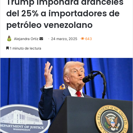
Trump impondrá aranceles
del 25% a importadores de
petróleo venezolano
Send
Alejandra Ortiz
24 marzo, 2025
643
an
1 minuto de lectura
email