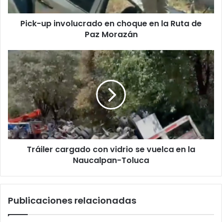
Ruta
de
Pick-up involucrado en choque en la Ruta de
Paz
Morazán
Paz Morazán
Tráiler
cargado
con
vidrio
se
vuelca
en
la
Naucalpan-
Tráiler cargado con vidrio se vuelca en la
Toluca
Naucalpan-Toluca
Publicaciones relacionadas