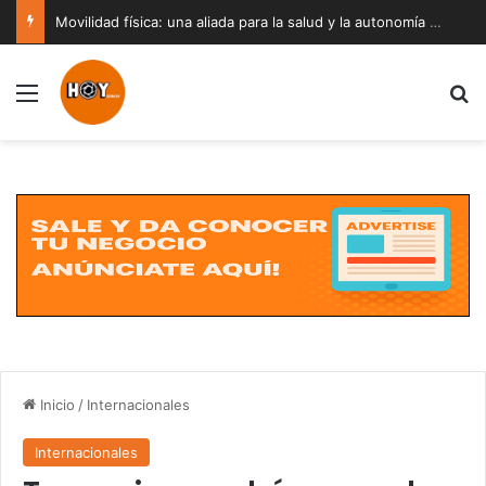
Movilidad física: una aliada para la salud y la autonomía a cualquier edad
Menú
B
Inicio
/
Internacionales
Internacionales