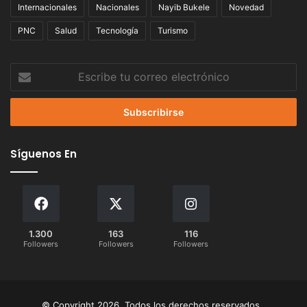
Internacionales
Nacionales
Nayib Bukele
Novedad
PNC
Salud
Tecnología
Turismo
Escribe
tu
correo
electrónico
Síguenos En
1.300
163
116
Followers
Followers
Followers
© Copyright 2026, Todos los derechos reservados