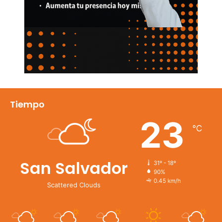
Tiempo
23
℃
San Salvador
31º - 18º
90%
0.45 km/h
Scattered Clouds