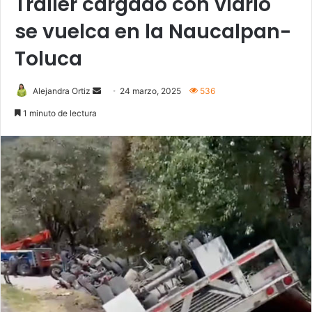
Tráiler cargado con vidrio
se vuelca en la Naucalpan-
Toluca
Send
Alejandra Ortiz
24 marzo, 2025
536
an
1 minuto de lectura
email