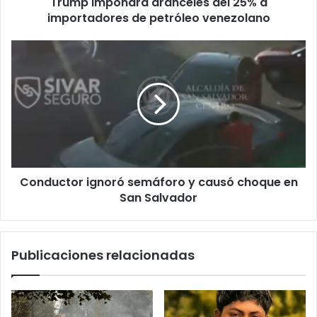
Trump impondrá aranceles del 25% a
venezolano
importadores de petróleo venezolano
Conductor
ignoró
semáforo
y
causó
choque
en
San
Salvador
Conductor ignoró semáforo y causó choque en
San Salvador
Publicaciones relacionadas