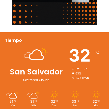
Tiempo
32
℃
San Salvador
32º - 30º
63%
2.24 km/h
Scattered Clouds
31
31
32
33
32
℃
℃
℃
℃
℃
Vie
Sáb
Dom
Lun
Mar