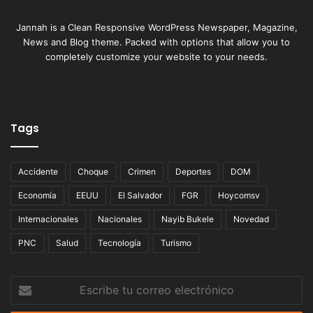
Jannah is a Clean Responsive WordPress Newspaper, Magazine,
News and Blog theme. Packed with options that allow you to
completely customize your website to your needs.
Tags
Accidente
Choque
Crimen
Deportes
DOM
Economía
EEUU
El Salvador
FGR
Hoycomsv
Internacionales
Nacionales
Nayib Bukele
Novedad
PNC
Salud
Tecnología
Turismo
Escribe
tu
correo