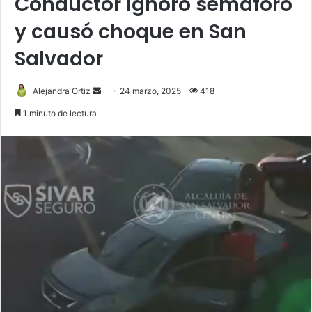
Conductor ignoró semáforo
y causó choque en San
Salvador
Send
Alejandra Ortiz
24 marzo, 2025
418
an
1 minuto de lectura
email