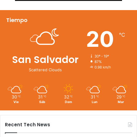
Tiempo
20
℃
San Salvador
30º - 19º
87%
0.98 km/h
Scattered Clouds
30
31
32
31
29
℃
℃
℃
℃
℃
Vie
Sáb
Dom
Lun
Mar
Recent Tech News