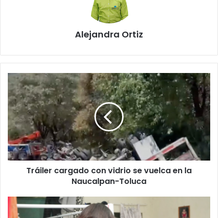
Alejandra Ortiz
Tráiler
cargado
con
vidrio
se
vuelca
en
la
Naucalpan-
Tráiler cargado con vidrio se vuelca en la
Toluca
Naucalpan-Toluca
Capturan
a