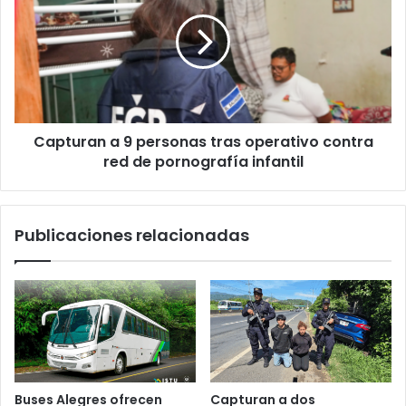
9
personas
tras
operativo
contra
red
de
Capturan a 9 personas tras operativo contra
pornografía
infantil
red de pornografía infantil
Publicaciones relacionadas
Buses Alegres ofrecen
Capturan a dos