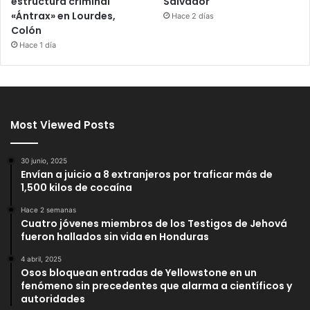
estructura criminal
Salvador
«Ántrax» en Lourdes,
Hace 2 días
Colón
Hace 1 día
Most Viewed Posts
30 junio, 2025
Envían a juicio a 8 extranjeros por traficar más de
1,500 kilos de cocaína
Hace 2 semanas
Cuatro jóvenes miembros de los Testigos de Jehová
fueron hallados sin vida en Honduras
4 abril, 2025
Osos bloquean entradas de Yellowstone en un
fenómeno sin precedentes que alarma a científicos y
autoridades