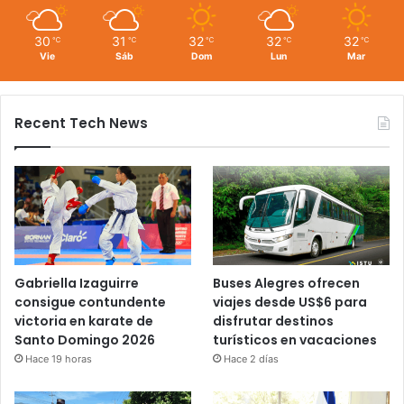
30
31
32
32
32
℃
℃
℃
℃
℃
Vie
Sáb
Dom
Lun
Mar
Recent Tech News
Gabriella Izaguirre
Buses Alegres ofrecen
consigue contundente
viajes desde US$6 para
victoria en karate de
disfrutar destinos
Santo Domingo 2026
turísticos en vacaciones
Hace 19 horas
Hace 2 días