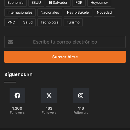
Economía
EEUU
El Salvador
FGR
Hoycomsv
Internacionales
Nacionales
Nayib Bukele
Novedad
PNC
Salud
Tecnología
Turismo
Escribe
tu
correo
electrónico
Síguenos En
1.300
163
116
Followers
Followers
Followers