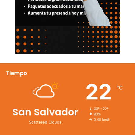
Tiempo
22
℃
San Salvador
30º - 22º
93%
0.45 km/h
Scattered Clouds