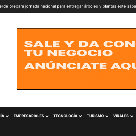
rde prepara jornada nacional para entregar árboles y plantas este sáb
ÍA
EMPRESARIALES
TECNOLOGÍA
TURISMO
VIRALES