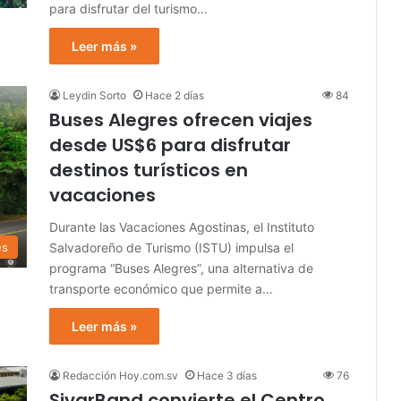
para disfrutar del turismo…
Leer más »
Leydin Sorto
Hace 2 días
84
Buses Alegres ofrecen viajes
desde US$6 para disfrutar
destinos turísticos en
vacaciones
Durante las Vacaciones Agostinas, el Instituto
Salvadoreño de Turismo (ISTU) impulsa el
es
programa “Buses Alegres”, una alternativa de
transporte económico que permite a…
Leer más »
Redacción Hoy.com.sv
Hace 3 días
76
SivarBand convierte el Centro