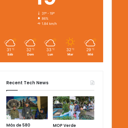
31º - 19º
86%
1.84 km/h
31
32
33
32
29
℃
℃
℃
℃
℃
Sáb
Dom
Lun
Mar
Mié
Recent Tech News
Más de 580
MOP Verde