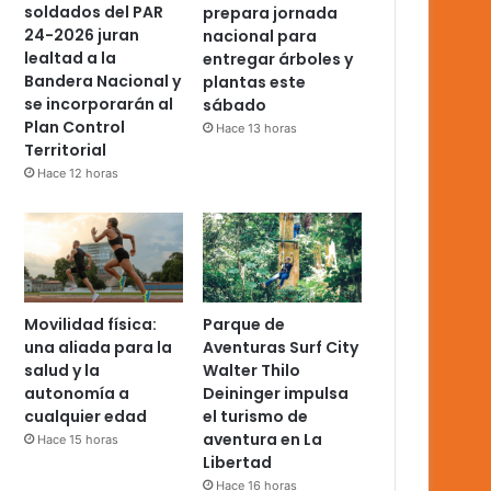
soldados del PAR
prepara jornada
24-2026 juran
nacional para
lealtad a la
entregar árboles y
Bandera Nacional y
plantas este
se incorporarán al
sábado
Plan Control
Hace 13 horas
Territorial
Hace 12 horas
Movilidad física:
Parque de
una aliada para la
Aventuras Surf City
salud y la
Walter Thilo
autonomía a
Deininger impulsa
cualquier edad
el turismo de
aventura en La
Hace 15 horas
Libertad
Hace 16 horas