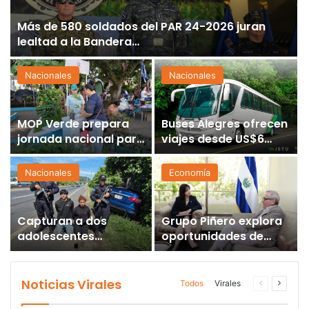
Más de 580 soldados del PAR 24-2026 juran
lealtad a la Bandera…
Nacionales
Nacionales
MOP Verde prepara
Buses Alegres ofrecen
jornada nacional para
viajes desde US$6
entregar árboles y
para disfrutar
plantas este sábado
destinos turísticos en
Nacionales
Economía
vacaciones
Capturan a dos
Grupo Piñero explora
adolescentes
oportunidades de
señalados de intentar
inversión turística en
conformar la
El Salvador
estructura criminal
Noticias Virales
Todos
Virales
Página
Página
«Ántrax»…
anterior
siguien