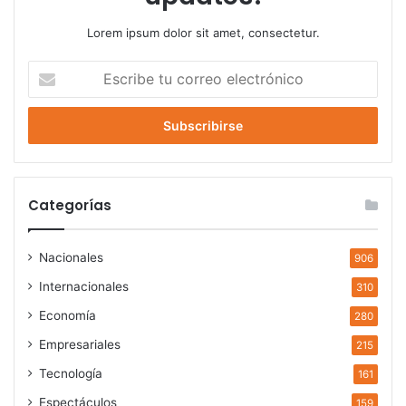
Lorem ipsum dolor sit amet, consectetur.
Escribe
tu
correo
electrónico
Categorías
Nacionales
906
Internacionales
310
Economía
280
Empresariales
215
Tecnología
161
Espectáculos
159