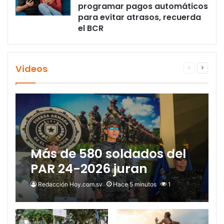
programar pagos automáticos
para evitar atrasos, recuerda
el BCR
Videos
Página
Página
anterior
siguien
Más de 580 soldados del
PAR 24-2026 juran
lealtad a la Bandera
Redacción Hoy.com.sv
Hace 5 minutos
1
Nacional y se
incorporarán al Plan