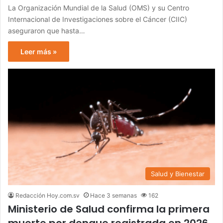
La Organización Mundial de la Salud (OMS) y su Centro
Internacional de Investigaciones sobre el Cáncer (CIIC)
aseguraron que hasta…
Leer más »
Salud y Bienestar
Redacción Hoy.com.sv
Hace 3 semanas
162
Ministerio de Salud confirma la primera