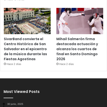
SivarBand convierte el
Mihail Salmerón firma
Centro Histórico de San
destacada actuación y
Salvador en el epicentro
alcanza los cuartos de
de la música durante las
final en Santo Domingo
Fiestas Agostinas
2026
Hace 2 días
Hace 2 días
Most Viewed Posts
30 junio, 2025