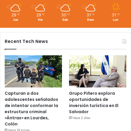
29
29
30
31
31
℃
℃
℃
℃
℃
Jue
Vie
Sáb
Dom
Lun
Recent Tech News
Capturan a dos
Grupo Piñero explora
adolescentes señalados
oportunidades de
de intentar conformar la
inversión turística en El
estructura criminal
Salvador
«Ántrax» en Lourdes,
Hace 2 días
Colón
Hace 19 horas