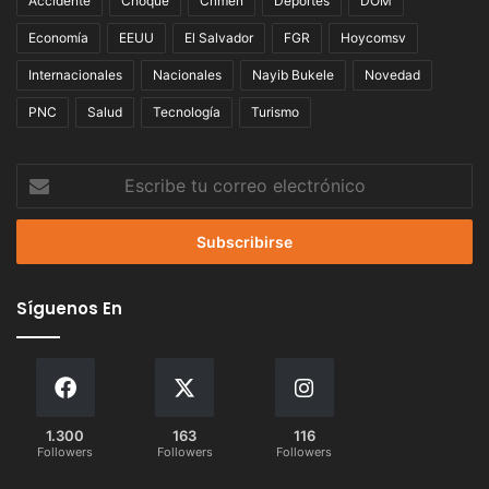
Accidente
Choque
Crimen
Deportes
DOM
Economía
EEUU
El Salvador
FGR
Hoycomsv
Internacionales
Nacionales
Nayib Bukele
Novedad
PNC
Salud
Tecnología
Turismo
Escribe
tu
correo
electrónico
Síguenos En
1.300
163
116
Followers
Followers
Followers