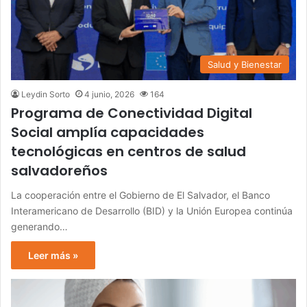
Salud y Bienestar
Leydin Sorto
4 junio, 2026
164
Programa de Conectividad Digital
Social amplía capacidades
tecnológicas en centros de salud
salvadoreños
La cooperación entre el Gobierno de El Salvador, el Banco
Interamericano de Desarrollo (BID) y la Unión Europea continúa
generando…
Leer más »