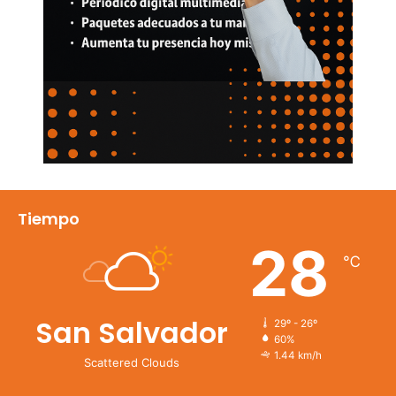
Tiempo
28
℃
San Salvador
29º - 26º
60%
1.44 km/h
Scattered Clouds