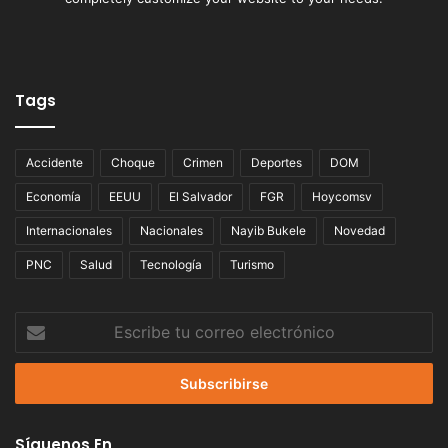
Tags
Accidente
Choque
Crimen
Deportes
DOM
Economía
EEUU
El Salvador
FGR
Hoycomsv
Internacionales
Nacionales
Nayib Bukele
Novedad
PNC
Salud
Tecnología
Turismo
Escribe
tu
correo
electrónico
Síguenos En