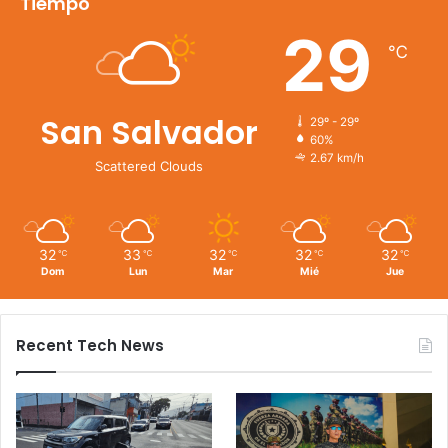
Tiempo
29
℃
San Salvador
29º - 29º
60%
2.67 km/h
Scattered Clouds
32
33
32
32
32
℃
℃
℃
℃
℃
Dom
Lun
Mar
Mié
Jue
Recent Tech News