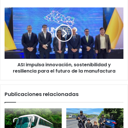
ASI
impulsa
innovación,
sostenibilidad
y
resiliencia
para
el
futuro
ASI impulsa innovación, sostenibilidad y
de
la
resiliencia para el futuro de la manufactura
manufactura
Publicaciones relacionadas