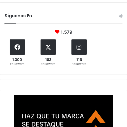
Síguenos En
1.579
1.300
163
116
Followers
Followers
Followers