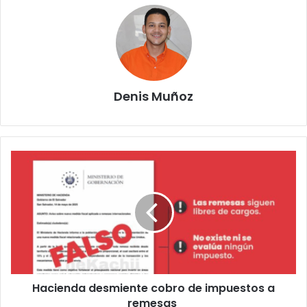
Denis Muñoz
Hacienda
desmiente
cobro
de
impuestos
a
remesas
Hacienda desmiente cobro de impuestos a
remesas