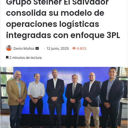
Grupo Steiner El Salvador
consolida su modelo de
operaciones logísticas
integradas con enfoque 3PL
Send
Denis Muñoz
12 junio, 2025
4.603
an
2 minutos de lectura
email