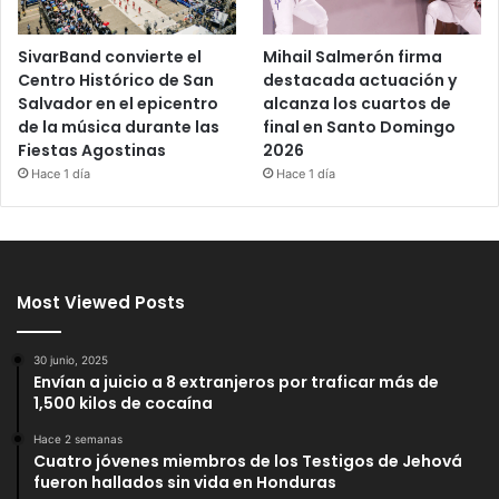
SivarBand convierte el
Mihail Salmerón firma
Centro Histórico de San
destacada actuación y
Salvador en el epicentro
alcanza los cuartos de
de la música durante las
final en Santo Domingo
Fiestas Agostinas
2026
Hace 1 día
Hace 1 día
Most Viewed Posts
30 junio, 2025
Envían a juicio a 8 extranjeros por traficar más de
1,500 kilos de cocaína
Hace 2 semanas
Cuatro jóvenes miembros de los Testigos de Jehová
fueron hallados sin vida en Honduras