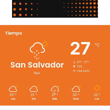
Tiempo
27
℃
San Salvador
27º - 27º
73%
1.64 km/h
Rain
30
31
27
30
32
℃
℃
℃
℃
℃
Jue
Vie
Sáb
Dom
Lun