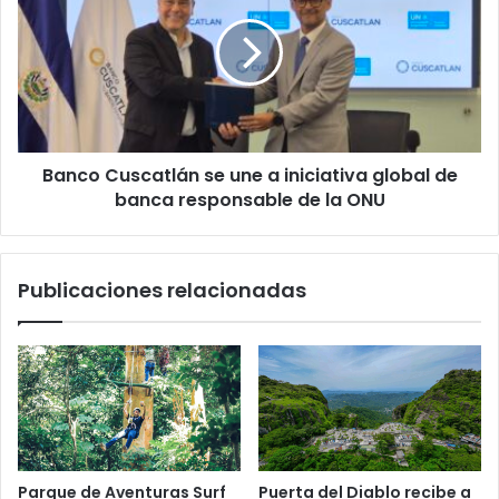
menor
se
de
une
edad
a
en
iniciativa
Soyapango
global
de
banca
Banco Cuscatlán se une a iniciativa global de
responsable
de
banca responsable de la ONU
la
ONU
Publicaciones relacionadas
Parque de Aventuras Surf
Puerta del Diablo recibe a