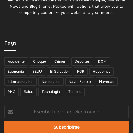
News and Blog theme. Packed with options that allow you to
completely customize your website to your needs.
Tags
Accidente
Choque
Crimen
Deportes
DOM
Economía
EEUU
El Salvador
FGR
Hoycomsv
Internacionales
Nacionales
Nayib Bukele
Novedad
PNC
Salud
Tecnología
Turismo
Escribe
tu
correo
electrónico