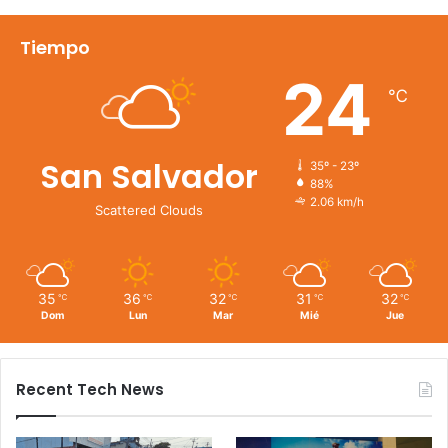
Tiempo
24
℃
San Salvador
35º - 23º
88%
2.06 km/h
Scattered Clouds
35
36
32
31
32
℃
℃
℃
℃
℃
Dom
Lun
Mar
Mié
Jue
Recent Tech News