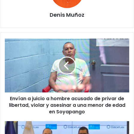
Denis Muñoz
Envían
a
juicio
a
hombre
acusado
de
privar
de
Envían a juicio a hombre acusado de privar de
libertad,
violar
libertad, violar y asesinar a una menor de edad
y
en Soyapango
asesinar
a
Banco
una
Cuscatlán