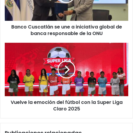
iniciativa
global
de
banca
Banco Cuscatlán se une a iniciativa global de
responsable
de
banca responsable de la ONU
la
ONU
Vuelve
la
emoción
del
fútbol
con
la
Super
Liga
Vuelve la emoción del fútbol con la Super Liga
Claro
2025
Claro 2025
Publicaciones relacionadas