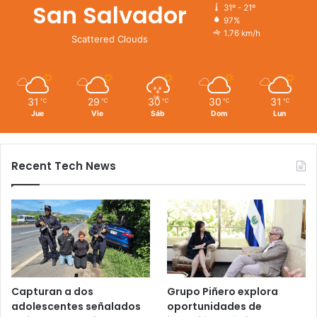
San Salvador
31º - 21º
97%
1.76 km/h
Scattered Clouds
31
29
30
30
31
℃
℃
℃
℃
℃
Jue
Vie
Sáb
Dom
Lun
Recent Tech News
Capturan a dos
Grupo Piñero explora
adolescentes señalados
oportunidades de