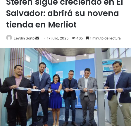
Steren sigue creciendo en El
Salvador: abrirá su novena
tienda en Merliot
Send
Leydin Sorto
17 julio, 2025
465
1 minuto de lectura
an
email