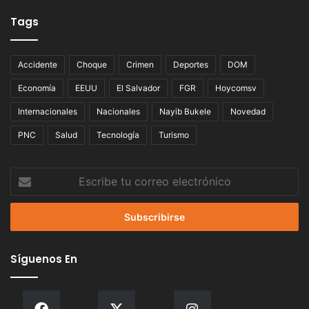
Tags
Accidente
Choque
Crimen
Deportes
DOM
Economía
EEUU
El Salvador
FGR
Hoycomsv
Internacionales
Nacionales
Nayib Bukele
Novedad
PNC
Salud
Tecnología
Turismo
Escribe
tu
correo
electrónico
Síguenos En