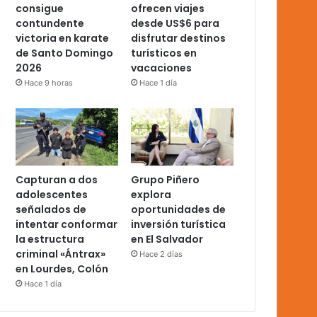
consigue
ofrecen viajes
contundente
desde US$6 para
victoria en karate
disfrutar destinos
de Santo Domingo
turísticos en
2026
vacaciones
Hace 9 horas
Hace 1 día
Capturan a dos
Grupo Piñero
adolescentes
explora
señalados de
oportunidades de
intentar conformar
inversión turística
la estructura
en El Salvador
criminal «Ántrax»
Hace 2 días
en Lourdes, Colón
Hace 1 día