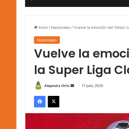
Inicio
/
Nacionales
/
Vuelve la emoción del fútbol c
Nacionales
Vuelve la emoci
la Super Liga C
Send
Alejandra Ortiz
17 julio, 2025
an
Facebook
X
email