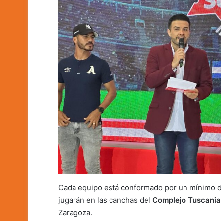
Cada equipo está conformado por un mínimo de
jugarán en las canchas del
Complejo Tuscania
Zaragoza.