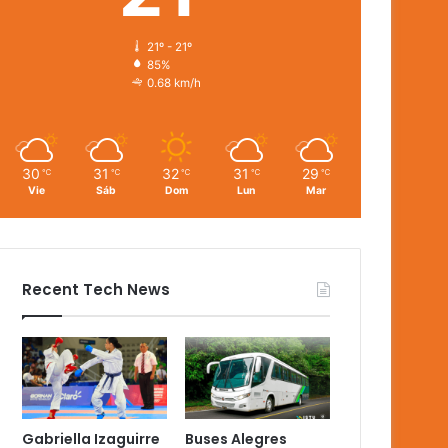
21º - 21º
85%
0.68 km/h
30
31
32
31
29
℃
℃
℃
℃
℃
Vie
Sáb
Dom
Lun
Mar
Recent Tech News
Gabriella Izaguirre
Buses Alegres