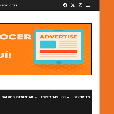
Facebook
X
Instagram
Barra lateral
iminal «Ántrax» en Lourdes, Colón
SALUD Y BIENESTAR
ESPECTÁCULOS
DEPORTES