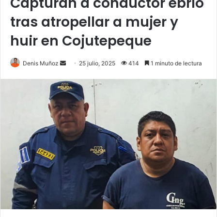
Capturan a conductor ebrio
tras atropellar a mujer y
huir en Cojutepeque
Send
Denis Muñoz
25 julio, 2025
414
1 minuto de lectura
an
email