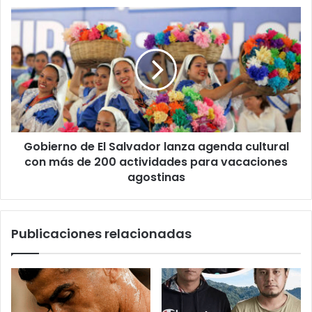
Gobierno
de
El
Salvador
lanza
agenda
cultural
con
más
Gobierno de El Salvador lanza agenda cultural
de
200
con más de 200 actividades para vacaciones
actividades
agostinas
para
vacaciones
agostinas
Publicaciones relacionadas