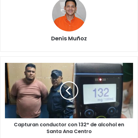
Denis Muñoz
Capturan
conductor
con
132°
de
alcohol
en
Santa
Ana
Capturan conductor con 132° de alcohol en
Centro
Santa Ana Centro