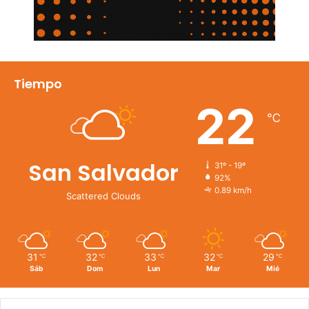
Tiempo
22
℃
San Salvador
31º - 19º
92%
0.89 km/h
Scattered Clouds
31
32
33
32
29
℃
℃
℃
℃
℃
Sáb
Dom
Lun
Mar
Mié