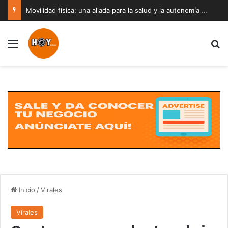
Movilidad física: una aliada para la salud y la autonomía a cualquier edad
Menú
B
Inicio
/
Virales
Virales