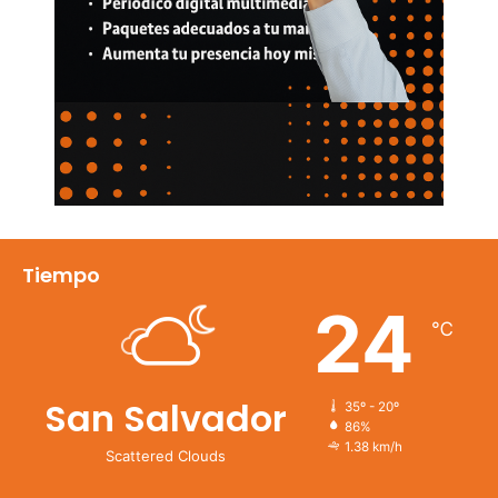
Tiempo
24
℃
San Salvador
35º - 20º
86%
1.38 km/h
Scattered Clouds