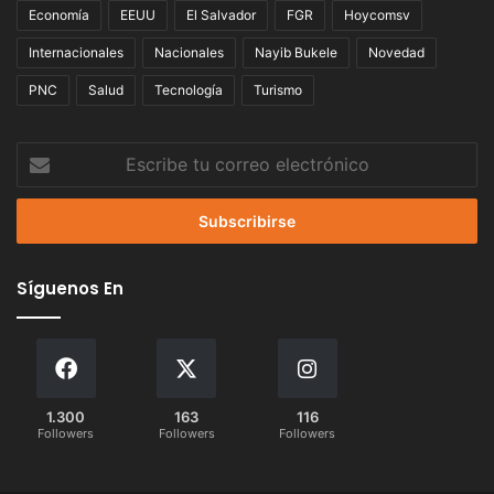
Economía
EEUU
El Salvador
FGR
Hoycomsv
Internacionales
Nacionales
Nayib Bukele
Novedad
PNC
Salud
Tecnología
Turismo
Escribe
tu
correo
electrónico
Síguenos En
1.300
163
116
Followers
Followers
Followers