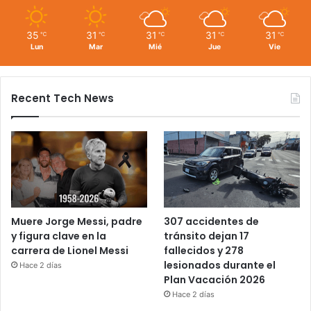
35
31
31
31
31
℃
℃
℃
℃
℃
Lun
Mar
Mié
Jue
Vie
Recent Tech News
Muere Jorge Messi, padre
307 accidentes de
y figura clave en la
tránsito dejan 17
carrera de Lionel Messi
fallecidos y 278
lesionados durante el
Hace 2 días
Plan Vacación 2026
Hace 2 días