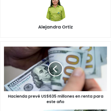
Alejandra Ortiz
Hacienda
prevé
US$635
millones
en
renta
para
este
año
Hacienda prevé US$635 millones en renta para
este año