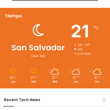
Tiempo
21
℃
San Salvador
33º - 20º
91%
2.07 km/h
Clear Sky
33
31
31
31
31
℃
℃
℃
℃
℃
Lun
Mar
Mié
Jue
Vie
Recent Tech News