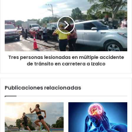
Tres
personas
lesionadas
en
múltiple
accidente
de
tránsito
en
Tres personas lesionadas en múltiple accidente
carretera
a
de tránsito en carretera a Izalco
Izalco
Publicaciones relacionadas