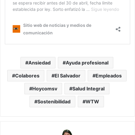
Ansiedad
Ayuda profesional
Colabores
El Salvador
Empleados
Hoycomsv
Salud Integral
Sostenibilidad
WTW