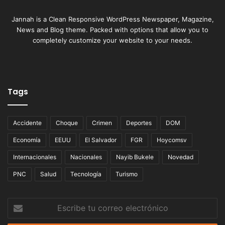
Jannah is a Clean Responsive WordPress Newspaper, Magazine,
News and Blog theme. Packed with options that allow you to
completely customize your website to your needs.
Tags
Accidente
Choque
Crimen
Deportes
DOM
Economía
EEUU
El Salvador
FGR
Hoycomsv
Internacionales
Nacionales
Nayib Bukele
Novedad
PNC
Salud
Tecnología
Turismo
Escribe
tu
correo