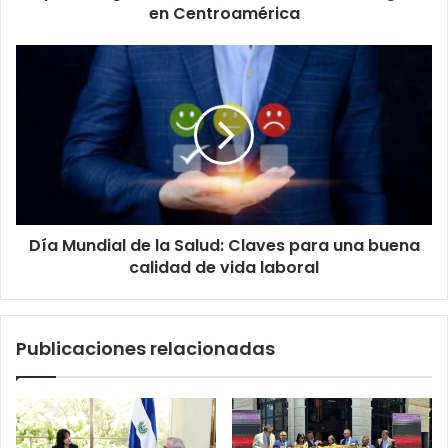
en Centroamérica
Día
Mundial
de
la
Salud:
Claves
para
una
buena
Día Mundial de la Salud: Claves para una buena
calidad
de
calidad de vida laboral
vida
laboral
Publicaciones relacionadas