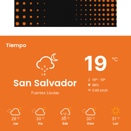
Tiempo
19
℃
San Salvador
19º - 19º
96%
0.66 km/h
Fuertes Lluvias
29
30
30
30
31
℃
℃
℃
℃
℃
Jue
Vie
Sáb
Dom
Lun