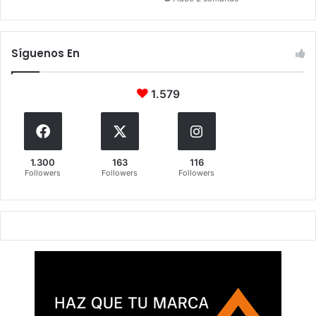
Síguenos En
1.579
1.300
163
116
Followers
Followers
Followers