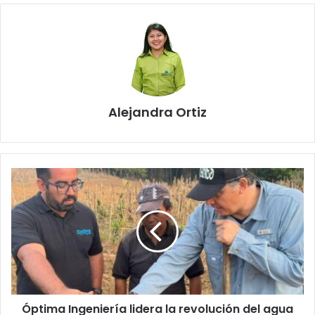
Alejandra Ortiz
Óptima
Ingeniería
lidera
la
revolución
del
agua
en
Centroamérica
Óptima Ingeniería lidera la revolución del agua