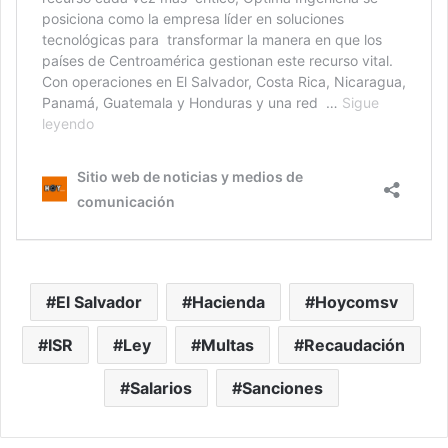
El Salvador
Hacienda
Hoycomsv
ISR
Ley
Multas
Recaudación
Salarios
Sanciones