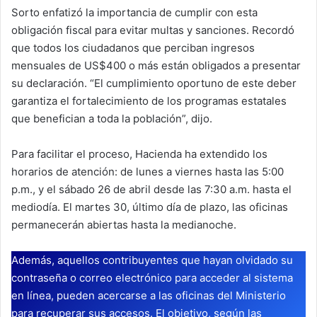
Sorto enfatizó la importancia de cumplir con esta
obligación fiscal para evitar multas y sanciones. Recordó
que todos los ciudadanos que perciban ingresos
mensuales de US$400 o más están obligados a presentar
su declaración. “El cumplimiento oportuno de este deber
garantiza el fortalecimiento de los programas estatales
que benefician a toda la población”, dijo.
Para facilitar el proceso, Hacienda ha extendido los
horarios de atención: de lunes a viernes hasta las 5:00
p.m., y el sábado 26 de abril desde las 7:30 a.m. hasta el
mediodía. El martes 30, último día de plazo, las oficinas
permanecerán abiertas hasta la medianoche.
Además, aquellos contribuyentes que hayan olvidado su
contraseña o correo electrónico para acceder al sistema
en línea, pueden acercarse a las oficinas del Ministerio
para recuperar sus accesos. El objetivo, según las