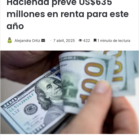
Hacienda prevé US$635
millones en renta para este
año
Send
Alejandra Ortiz
7 abril, 2025
422
1 minuto de lectura
an
email