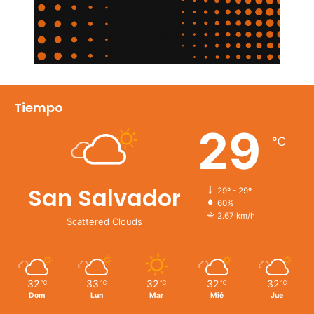
Tiempo
29
℃
San Salvador
29º - 29º
60%
2.67 km/h
Scattered Clouds
32
33
32
32
32
℃
℃
℃
℃
℃
Dom
Lun
Mar
Mié
Jue