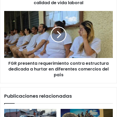
de
calidad de vida laboral
vida
laboral
FGR
presenta
requerimiento
contra
estructura
dedicada
a
hurtar
en
FGR presenta requerimiento contra estructura
diferentes
comercios
dedicada a hurtar en diferentes comercios del
del
país
país
Publicaciones relacionadas