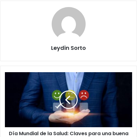
Leydin Sorto
Día
Mundial
de
la
Salud:
Claves
para
una
buena
Día Mundial de la Salud: Claves para una buena
calidad