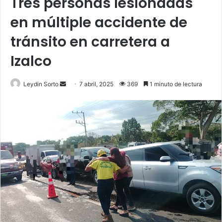
Tres personas lesionadas
en múltiple accidente de
tránsito en carretera a
Izalco
Send
Leydin Sorto
7 abril, 2025
369
1 minuto de lectura
an
email