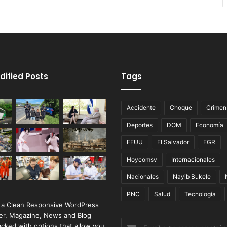
dified Posts
Tags
Accidente
Choque
Crimen
Deportes
DOM
Economía
EEUU
El Salvador
FGR
Hoycomsv
Internacionales
Nacionales
Nayib Bukele
PNC
Salud
Tecnología
 a Clean Responsive WordPress
r, Magazine, News and Blog
Escribe
cked with options that allow you