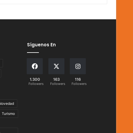
Síguenos En
1.300
163
116
Followers
Followers
Followers
Novedad
Turismo