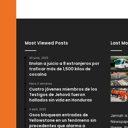
Most Viewed Posts
Last Mo
30 junio, 2025
Envían a juicio a 8 extranjeros por
traficar más de 1,500 kilos de
cocaína
Hace 2 semanas
Cuatro jóvenes miembros de los
Testigos de Jehová fueron
hallados sin vida en Honduras
4 abril, 2025
Osos bloquean entradas de
Jannah is
Yellowstone en un fenómeno sin
Newspape
precedentes que alarma a
theme. Pa