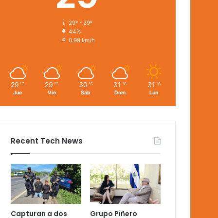
29º - 29º
44%
0.99 km/h
29
29
30
31
31
℃
℃
℃
℃
℃
Jue
Vie
Sáb
Dom
Lun
Recent Tech News
Capturan a dos
Grupo Piñero