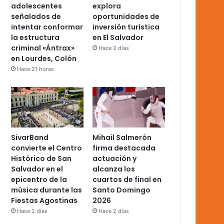
adolescentes
explora
señalados de
oportunidades de
intentar conformar
inversión turística
la estructura
en El Salvador
criminal «Ántrax»
Hace 2 días
en Lourdes, Colón
Hace 21 horas
SivarBand
Mihail Salmerón
convierte el Centro
firma destacada
Histórico de San
actuación y
Salvador en el
alcanza los
epicentro de la
cuartos de final en
música durante las
Santo Domingo
Fiestas Agostinas
2026
Hace 2 días
Hace 2 días