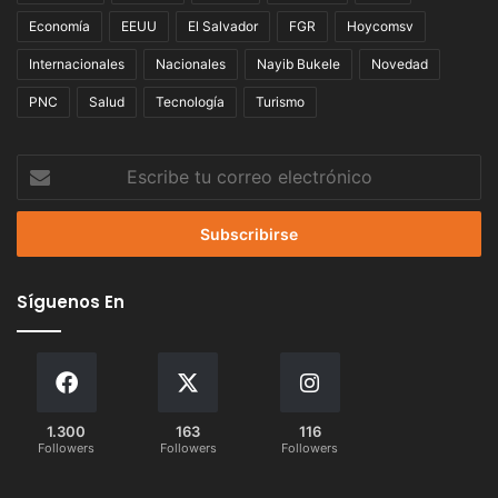
Economía
EEUU
El Salvador
FGR
Hoycomsv
Internacionales
Nacionales
Nayib Bukele
Novedad
PNC
Salud
Tecnología
Turismo
Escribe
tu
correo
electrónico
Síguenos En
1.300
163
116
Followers
Followers
Followers