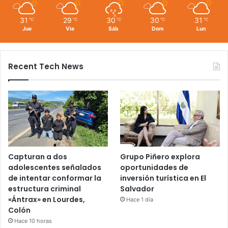
31
29
30
30
31
℃
℃
℃
℃
℃
Jue
Vie
Sáb
Dom
Lun
Recent Tech News
Capturan a dos
Grupo Piñero explora
adolescentes señalados
oportunidades de
de intentar conformar la
inversión turística en El
estructura criminal
Salvador
«Ántrax» en Lourdes,
Hace 1 día
Colón
Hace 10 horas