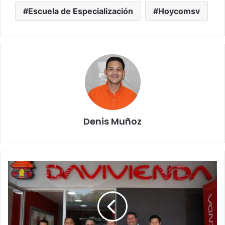
Escuela de Especialización
Hoycomsv
Denis Muñoz
Davivienda
impulsa
el
desarrollo
financiero
en