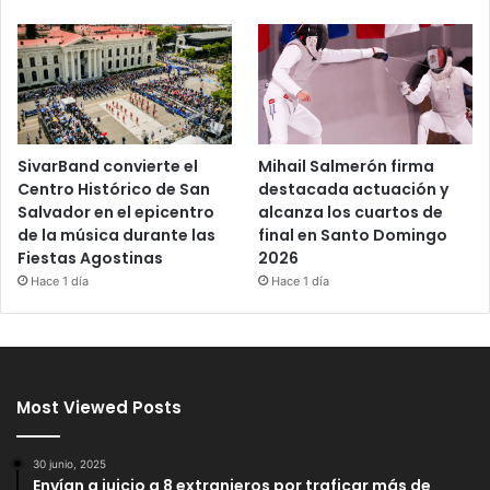
SivarBand convierte el
Mihail Salmerón firma
Centro Histórico de San
destacada actuación y
Salvador en el epicentro
alcanza los cuartos de
de la música durante las
final en Santo Domingo
Fiestas Agostinas
2026
Hace 1 día
Hace 1 día
Most Viewed Posts
30 junio, 2025
Envían a juicio a 8 extranjeros por traficar más de