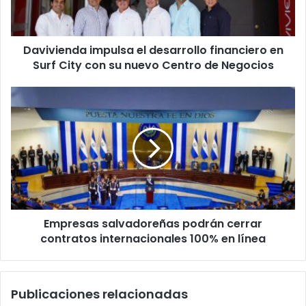
Surf
City
con
Davivienda impulsa el desarrollo financiero en
su
nuevo
Surf City con su nuevo Centro de Negocios
Centro
de
Empresas
Negocios
salvadoreñas
podrán
cerrar
contratos
internacionales
100%
en
línea
Empresas salvadoreñas podrán cerrar
contratos internacionales 100% en línea
Publicaciones relacionadas