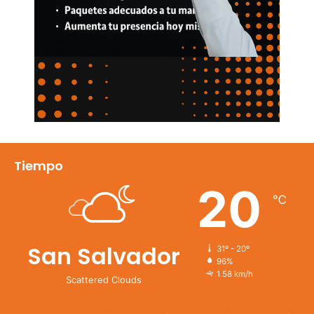
Tiempo
20
℃
San Salvador
31º - 20º
96%
1.58 km/h
Scattered Clouds