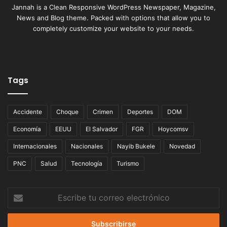
Jannah is a Clean Responsive WordPress Newspaper, Magazine,
News and Blog theme. Packed with options that allow you to
completely customize your website to your needs.
Tags
Accidente
Choque
Crimen
Deportes
DOM
Economía
EEUU
El Salvador
FGR
Hoycomsv
Internacionales
Nacionales
Nayib Bukele
Novedad
PNC
Salud
Tecnología
Turismo
Escribe
tu
correo
electrónico