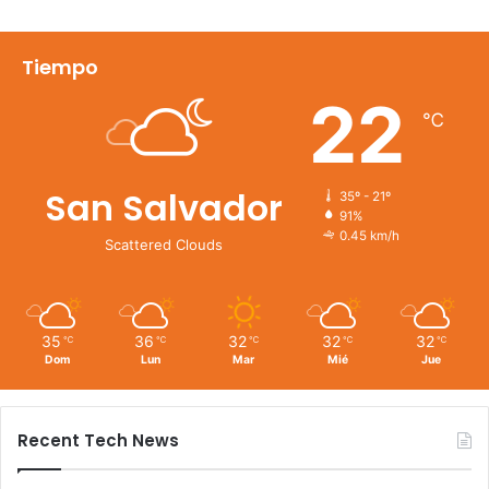
Tiempo
22
℃
San Salvador
35º - 21º
91%
0.45 km/h
Scattered Clouds
35
36
32
32
32
℃
℃
℃
℃
℃
Dom
Lun
Mar
Mié
Jue
Recent Tech News