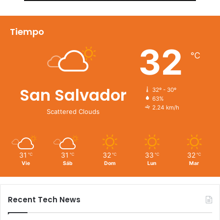
Tiempo
32
℃
San Salvador
32º - 30º
63%
2.24 km/h
Scattered Clouds
31
31
32
33
32
℃
℃
℃
℃
℃
Vie
Sáb
Dom
Lun
Mar
Recent Tech News