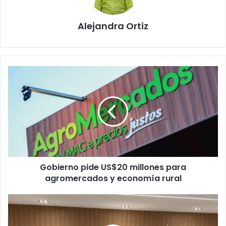
Alejandra Ortiz
Gobierno
pide
US$20
millones
para
agromercados
y
economía
rural
Gobierno pide US$20 millones para
agromercados y economía rural
Nayib
Bukele
facilita