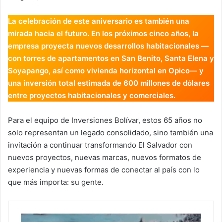
La celebración de este aniversario es también una
mirada hacia el futuro. En los próximos cinco años, la
empresa proyecta nuevos desarrollos habitacionales —
con torres de apartamentos en San Benito, Santa Elena y
Soyapango, así como vivienda horizontal en Opico— y
una inversión total estimada de 600 millones de dólares
entre proyectos habitacionales y comerciales.
Para el equipo de Inversiones Bolívar, estos 65 años no
solo representan un legado consolidado, sino también una
invitación a continuar transformando El Salvador con
nuevos proyectos, nuevas marcas, nuevos formatos de
experiencia y nuevas formas de conectar al país con lo
que más importa: su gente.