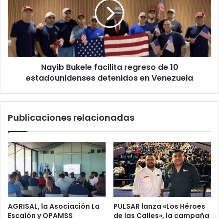
regreso
de
10
estadounidenses
detenidos
en
Nayib Bukele facilita regreso de 10
Venezuela
estadounidenses detenidos en Venezuela
Publicaciones relacionadas
AGRISAL, la Asociación La
PULSAR lanza «Los Héroes
Escalón y OPAMSS
de las Calles», la campaña