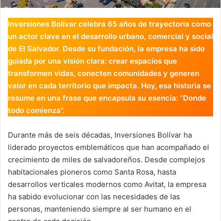
Inversiones Bolívar celebra 65 años de trayectoria como
un actor clave en el desarrollo urbano, comercial y social
de El Salvador. Desde su fundación, la empresa ha sido
guiada por una visión clara: crear espacios que
transformen vidas, conecten comunidades y generen
valor en cada territorio que impacta. Hoy, esa historia se
resume en una frase que encapsula su esencia: “Donde
todo comienza”.
Durante más de seis décadas, Inversiones Bolívar ha
liderado proyectos emblemáticos que han acompañado el
crecimiento de miles de salvadoreños. Desde complejos
habitacionales pioneros como Santa Rosa, hasta
desarrollos verticales modernos como Avitat, la empresa
ha sabido evolucionar con las necesidades de las
personas, manteniendo siempre al ser humano en el