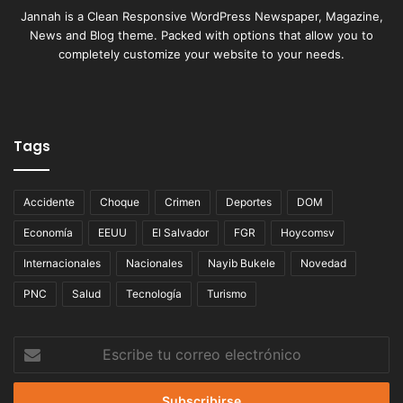
Jannah is a Clean Responsive WordPress Newspaper, Magazine,
News and Blog theme. Packed with options that allow you to
completely customize your website to your needs.
Tags
Accidente
Choque
Crimen
Deportes
DOM
Economía
EEUU
El Salvador
FGR
Hoycomsv
Internacionales
Nacionales
Nayib Bukele
Novedad
PNC
Salud
Tecnología
Turismo
Escribe
tu
correo
electrónico