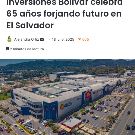
Inversiones Bolívar celebra
65 años forjando futuro en
El Salvador
Send
Alejandra Ortiz
18 julio, 2025
605
an
2 minutos de lectura
email