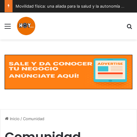
Movilidad física: una aliada para la salud y la autonomía a cualquier edad
Menú
B
Inicio
/
Comunidad
Comunidad