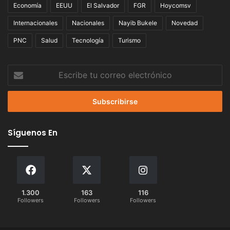
Economía
EEUU
El Salvador
FGR
Hoycomsv
Internacionales
Nacionales
Nayib Bukele
Novedad
PNC
Salud
Tecnología
Turismo
Escribe
tu
correo
electrónico
Síguenos En
1.300
163
116
Followers
Followers
Followers