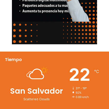
Tiempo
22
℃
San Salvador
31º - 19º
92%
0.89 km/h
Scattered Clouds