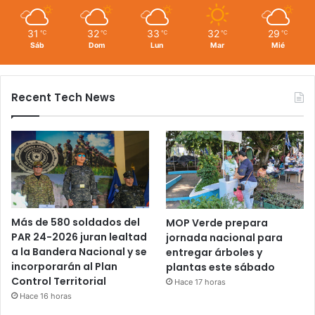
31
32
33
32
29
℃
℃
℃
℃
℃
Sáb
Dom
Lun
Mar
Mié
Recent Tech News
Más de 580 soldados del
MOP Verde prepara
PAR 24-2026 juran lealtad
jornada nacional para
a la Bandera Nacional y se
entregar árboles y
incorporarán al Plan
plantas este sábado
Control Territorial
Hace 17 horas
Hace 16 horas