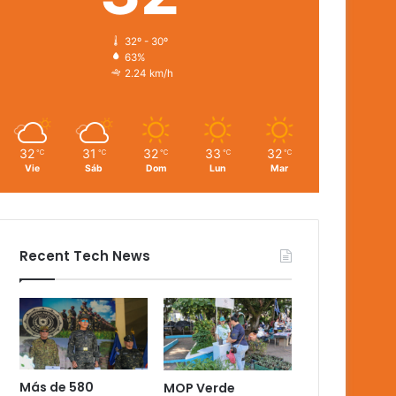
32º - 30º
63%
2.24 km/h
32
31
32
33
32
℃
℃
℃
℃
℃
Vie
Sáb
Dom
Lun
Mar
Recent Tech News
Más de 580
MOP Verde