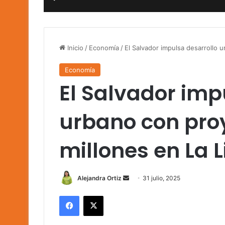
Inicio
/
Economía
/
El Salvador impulsa desarrollo 
Economía
El Salvador imp
urbano con pro
millones en La 
Send
Alejandra Ortiz
31 julio, 2025
an
Facebook
X
email