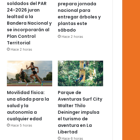
soldados del PAR
prepara jornada
24-2026 juran
nacional para
lealtad a la
entregar árboles y
Bandera Nacional y
plantas este
se incorporarán al
sábado
Plan Control
Hace 2 horas
Territorial
Hace 2 horas
Movilidad física:
Parque de
una aliada para la
Aventuras Surf City
salud y la
Walter Thilo
autonomía a
Deininger impulsa
cualquier edad
el turismo de
aventura en La
Hace 5 horas
Libertad
Hace 6 horas