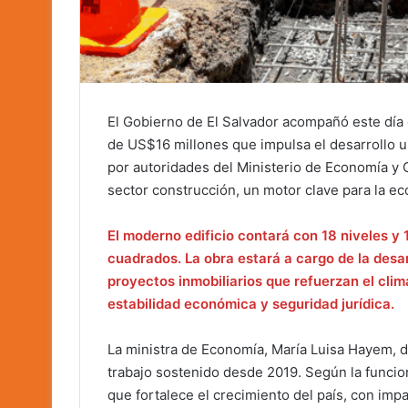
El Gobierno de El Salvador acompañó este día e
de US$16 millones que impulsa el desarrollo u
por autoridades del Ministerio de Economía y
sector construcción, un motor clave para la e
El moderno edificio contará con 18 niveles 
cuadrados. La obra estará a cargo de la desar
proyectos inmobiliarios que refuerzan el clim
estabilidad económica y seguridad jurídica.
La ministra de Economía, María Luisa Hayem, de
trabajo sostenido desde 2019. Según la funcio
que fortalece el crecimiento del país, con imp