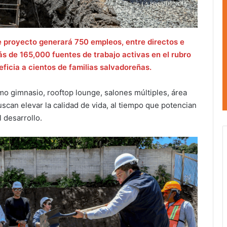
 proyecto generará 750 empleos, entre directos e
ás de 165,000 fuentes de trabajo activas en el rubro
eficia a cientos de familias salvadoreñas.
omo gimnasio, rooftop lounge, salones múltiples, área
buscan elevar la calidad de vida, al tiempo que potencian
 desarrollo.