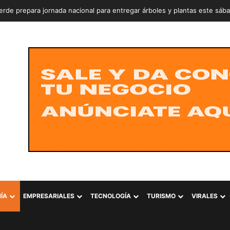
rde prepara jornada nacional para entregar árboles y plantas este sáb
ÍA
EMPRESARIALES
TECNOLOGÍA
TURISMO
VIRALES