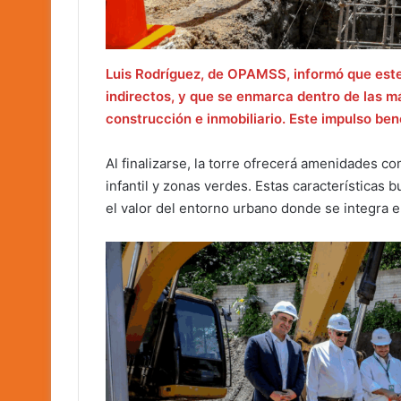
Luis Rodríguez, de OPAMSS, informó que este
indirectos, y que se enmarca dentro de las m
construcción e inmobiliario. Este impulso ben
Al finalizarse, la torre ofrecerá amenidades c
infantil y zonas verdes. Estas características 
el valor del entorno urbano donde se integra el