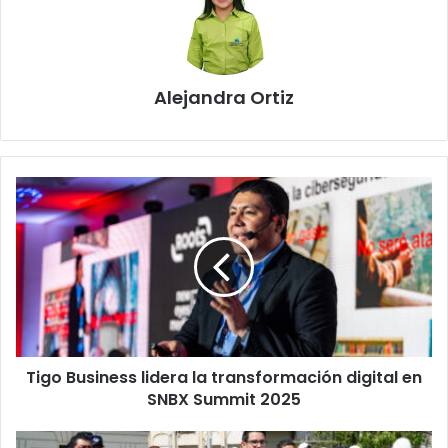
Alejandra Ortiz
Tigo
Business
lidera
la
transformación
digital
en
SNBX
Summit
Tigo Business lidera la transformación digital en
2025
SNBX Summit 2025
Alcaldía