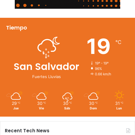
Tiempo
19
℃
San Salvador
19º - 19º
96%
0.66 km/h
Fuertes Lluvias
29
30
30
30
31
℃
℃
℃
℃
℃
Jue
Vie
Sáb
Dom
Lun
Recent Tech News