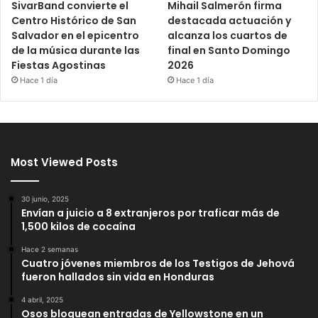
SivarBand convierte el
Mihail Salmerón firma
Centro Histórico de San
destacada actuación y
Salvador en el epicentro
alcanza los cuartos de
de la música durante las
final en Santo Domingo
Fiestas Agostinas
2026
Hace 1 día
Hace 1 día
Most Viewed Posts
30 junio, 2025
Envían a juicio a 8 extranjeros por traficar más de
1,500 kilos de cocaína
Hace 2 semanas
Cuatro jóvenes miembros de los Testigos de Jehová
fueron hallados sin vida en Honduras
4 abril, 2025
Osos bloquean entradas de Yellowstone en un