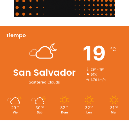
Tiempo
19
℃
San Salvador
29º - 19º
91%
1.76 km/h
Scattered Clouds
29
30
32
32
31
℃
℃
℃
℃
℃
Vie
Sáb
Dom
Lun
Mar