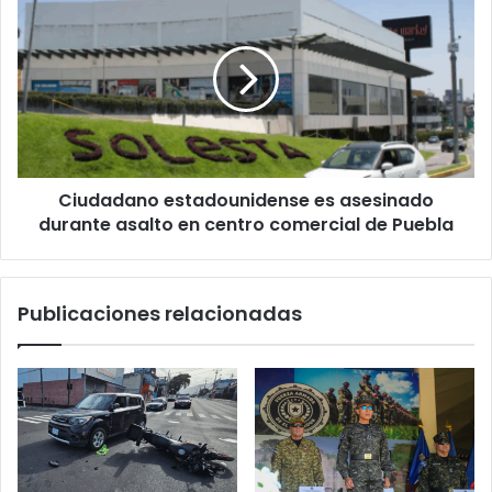
estadounidense
es
asesinado
durante
asalto
en
centro
comercial
Ciudadano estadounidense es asesinado
de
Puebla
durante asalto en centro comercial de Puebla
Publicaciones relacionadas