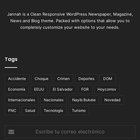
Jannah is a Clean Responsive WordPress Newspaper, Magazine,
News and Blog theme. Packed with options that allow you to
completely customize your website to your needs.
Tags
Accidente
Choque
Crimen
Deportes
DOM
Economía
EEUU
El Salvador
FGR
Hoycomsv
Internacionales
Nacionales
Nayib Bukele
Novedad
PNC
Salud
Tecnología
Turismo
Escribe
tu