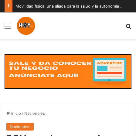
Movilidad física: una aliada para la salud y la autonomía a cualquier edad
Menú
B
Inicio
/
Nacionales
Nacionales