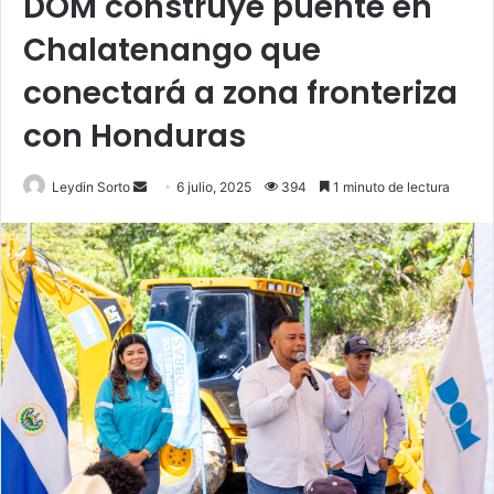
DOM construye puente en
Chalatenango que
conectará a zona fronteriza
con Honduras
Send
Leydin Sorto
6 julio, 2025
394
1 minuto de lectura
an
email