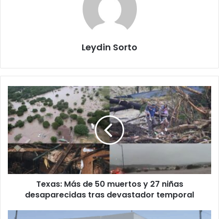
Leydin Sorto
Texas:
Más
de
50
muertos
y
27
niñas
desaparecidas
Texas: Más de 50 muertos y 27 niñas
tras
devastador
desaparecidas tras devastador temporal
temporal
Ciudadano