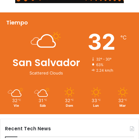
Tiempo
32
℃
San Salvador
32º - 30º
63%
2.24 km/h
Scattered Clouds
32
31
32
33
32
℃
℃
℃
℃
℃
Vie
Sáb
Dom
Lun
Mar
Recent Tech News