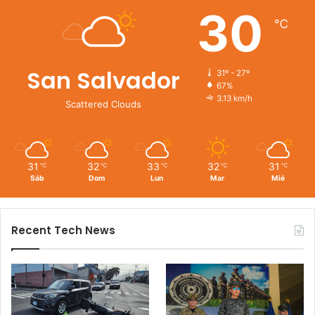
30
℃
San Salvador
31º - 27º
67%
3.13 km/h
Scattered Clouds
31
32
33
32
31
℃
℃
℃
℃
℃
Sáb
Dom
Lun
Mar
Mié
Recent Tech News