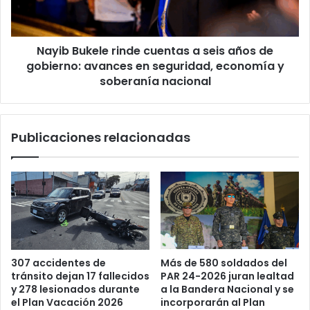
años
de
gobierno:
Nayib Bukele rinde cuentas a seis años de
avances
en
gobierno: avances en seguridad, economía y
seguridad,
soberanía nacional
economía
y
soberanía
Publicaciones relacionadas
nacional
Más de 580 soldados del
307 accidentes de
PAR 24-2026 juran lealtad
tránsito dejan 17 fallecidos
a la Bandera Nacional y se
y 278 lesionados durante
incorporarán al Plan
el Plan Vacación 2026