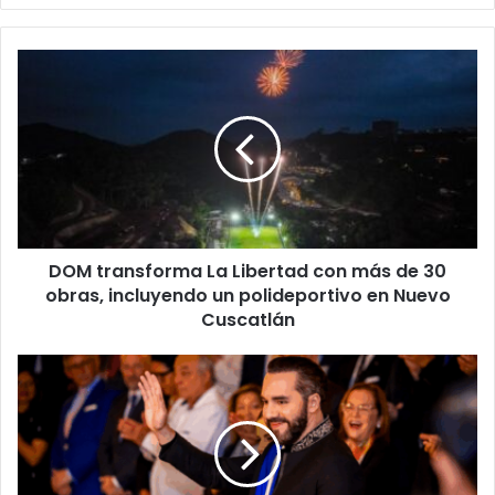
DOM
transforma
La
Libertad
con
más
de
30
obras,
DOM transforma La Libertad con más de 30
incluyendo
un
obras, incluyendo un polideportivo en Nuevo
polideportivo
Cuscatlán
en
Nuevo
Nayib
Cuscatlán
Bukele
rinde
cuentas
a
seis