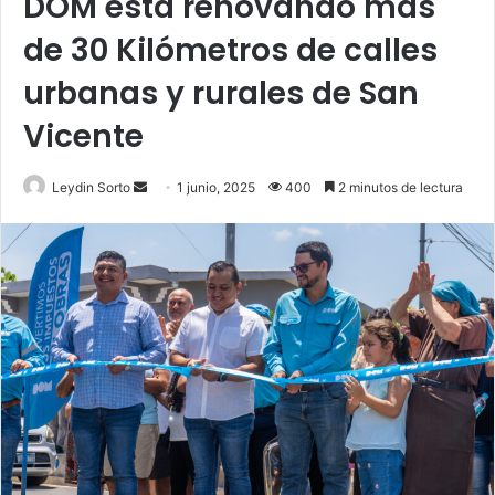
DOM está renovando más
de 30 Kilómetros de calles
urbanas y rurales de San
Vicente
Send
Leydin Sorto
1 junio, 2025
400
2 minutos de lectura
an
email