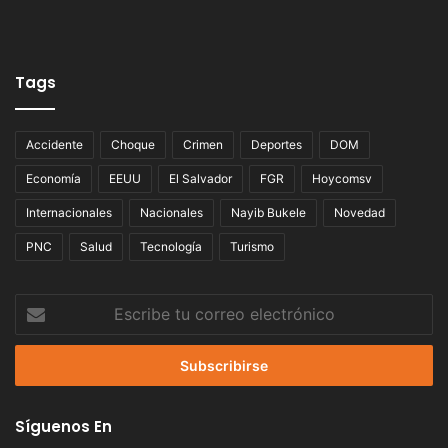
Tags
Accidente
Choque
Crimen
Deportes
DOM
Economía
EEUU
El Salvador
FGR
Hoycomsv
Internacionales
Nacionales
Nayib Bukele
Novedad
PNC
Salud
Tecnología
Turismo
Escribe
tu
correo
electrónico
Síguenos En