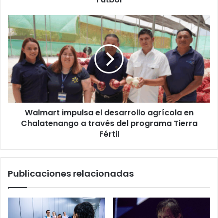
Mundial
de
Walmart
Fútbol
impulsa
el
desarrollo
agrícola
en
Chalatenango
a
través
Walmart impulsa el desarrollo agrícola en
del
programa
Chalatenango a través del programa Tierra
Tierra
Fértil
Fértil
Publicaciones relacionadas