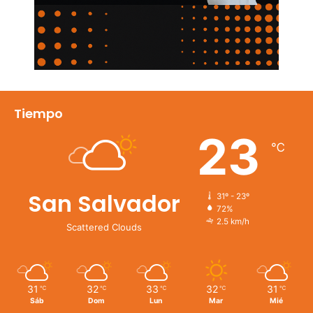
Tiempo
23
℃
San Salvador
31º - 23º
72%
2.5 km/h
Scattered Clouds
31
32
33
32
31
℃
℃
℃
℃
℃
Sáb
Dom
Lun
Mar
Mié