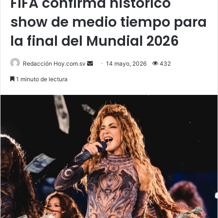
FIFA confirma histórico
show de medio tiempo para
la final del Mundial 2026
Send
Redacción Hoy.com.sv
14 mayo, 2026
432
an
1 minuto de lectura
email