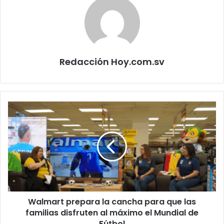
Redacción Hoy.com.sv
Walmart
prepara
la
cancha
para
que
las
familias
disfruten
Walmart prepara la cancha para que las
al
máximo
familias disfruten al máximo el Mundial de
el
Fútbol