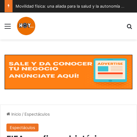
Movilidad física: una aliada para la salud y la autonomía a cualquier edad
Menú
B
Inicio
/
Espectáculos
Espectáculos