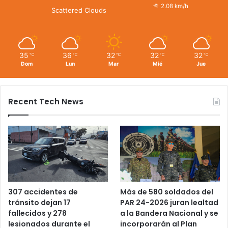
2.08 km/h
Scattered Clouds
35
36
32
32
32
℃
℃
℃
℃
℃
Dom
Lun
Mar
Mié
Jue
Recent Tech News
Más de 580 soldados del
307 accidentes de
PAR 24-2026 juran lealtad
tránsito dejan 17
a la Bandera Nacional y se
fallecidos y 278
incorporarán al Plan
lesionados durante el