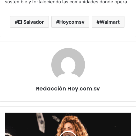
sostenible y fortaleciendo las comunidades donde opera.
El Salvador
Hoycomsv
Walmart
Redacción Hoy.com.sv
FIFA
confirma
histórico
show