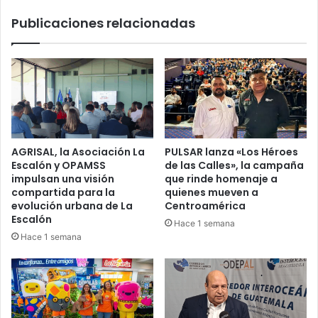
extremos
Publicaciones relacionadas
AGRISAL, la Asociación La
PULSAR lanza «Los Héroes
Escalón y OPAMSS
de las Calles», la campaña
impulsan una visión
que rinde homenaje a
compartida para la
quienes mueven a
evolución urbana de La
Centroamérica
Escalón
Hace 1 semana
Hace 1 semana