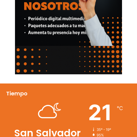
Tiempo
21
℃
San Salvador
35º - 19º
95%