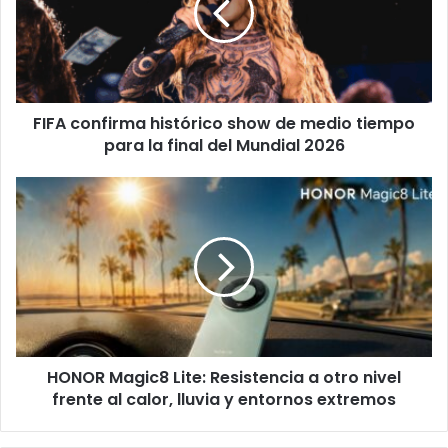
de
medio
tiempo
para
la
FIFA confirma histórico show de medio tiempo
final
del
para la final del Mundial 2026
Mundial
2026
HONOR
Magic8
Lite:
Resistencia
a
otro
nivel
frente
al
HONOR Magic8 Lite: Resistencia a otro nivel
calor,
lluvia
frente al calor, lluvia y entornos extremos
y
entornos