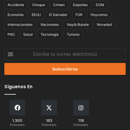
Accidente
Choque
Crimen
Deportes
DOM
Economía
EEUU
El Salvador
FGR
Hoycomsv
Internacionales
Nacionales
Nayib Bukele
Novedad
PNC
Salud
Tecnología
Turismo
Escribe
tu
correo
electrónico
Síguenos En
1.300
163
116
Followers
Followers
Followers