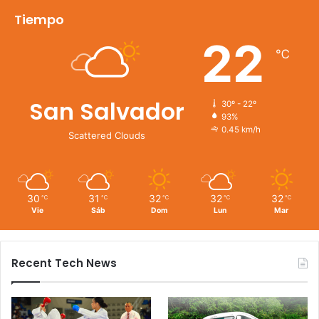
Tiempo
22
℃
San Salvador
30º - 22º
93%
0.45 km/h
Scattered Clouds
30
31
32
32
32
℃
℃
℃
℃
℃
Vie
Sáb
Dom
Lun
Mar
Recent Tech News