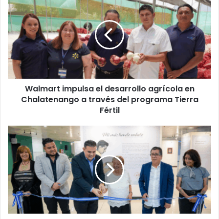
impulsa
el
desarrollo
agrícola
en
Chalatenango
a
través
Walmart impulsa el desarrollo agrícola en
del
programa
Chalatenango a través del programa Tierra
Tierra
Fértil
Fértil
Exposición
sobre
Roque
Dalton
abre
sus
puertas
en
la