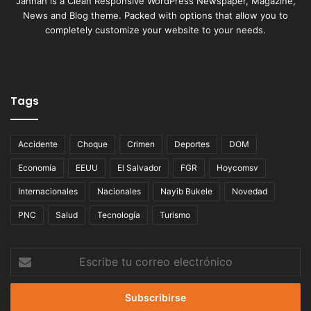
Jannah is a Clean Responsive WordPress Newspaper, Magazine,
News and Blog theme. Packed with options that allow you to
completely customize your website to your needs.
Tags
Accidente
Choque
Crimen
Deportes
DOM
Economía
EEUU
El Salvador
FGR
Hoycomsv
Internacionales
Nacionales
Nayib Bukele
Novedad
PNC
Salud
Tecnología
Turismo
Escribe
tu
correo
electrónico