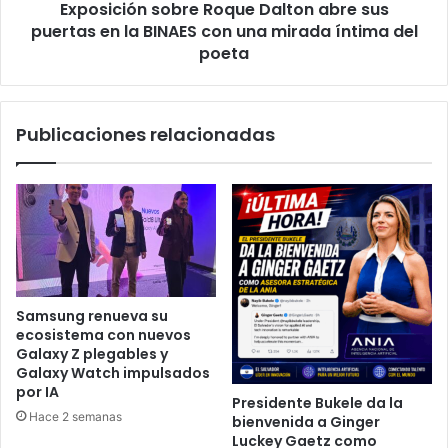
Exposición sobre Roque Dalton abre sus
BINAES
con
puertas en la BINAES con una mirada íntima del
una
poeta
mirada
íntima
del
Publicaciones relacionadas
poeta
Samsung renueva su
ecosistema con nuevos
Galaxy Z plegables y
Galaxy Watch impulsados
por IA
Presidente Bukele da la
Hace 2 semanas
bienvenida a Ginger
Luckey Gaetz como