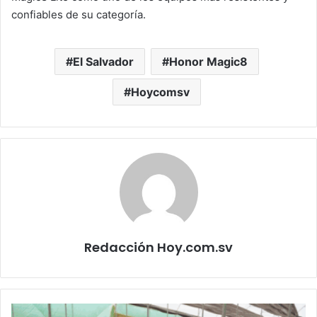
confiables de su categoría.
El Salvador
Honor Magic8
Hoycomsv
Redacción Hoy.com.sv
Walmart