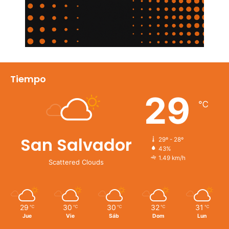
Tiempo
29
℃
San Salvador
29º - 28º
43%
1.49 km/h
Scattered Clouds
29
30
30
32
31
℃
℃
℃
℃
℃
Jue
Vie
Sáb
Dom
Lun