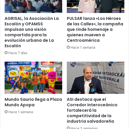
AGRISAL, la Asociación La
PULSAR lanza «Los Héroes
Escalón y OPAMSS
de las Calles», la campaña
impulsan una visión
que rinde homenaje a
compartida para la
quienes mueven a
evolución urbana de La
Centroamérica
Escalón
Hace 1 semana
Hace 7 días
Mundo Saurio llega a Plaza
ASI destaca que el
Mundo Apopa
Corredor Interoceánico
fortalecerá la
Hace 1 semana
competitividad de la
industria salvadoreña
Hace 3 semanas