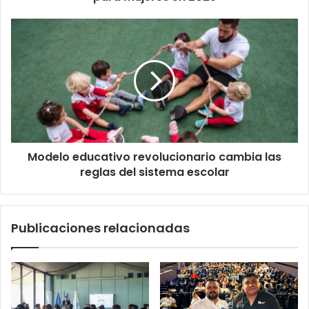
Modelo
educativo
revolucionario
cambia
las
reglas
del
sistema
escolar
Modelo educativo revolucionario cambia las
reglas del sistema escolar
Publicaciones relacionadas