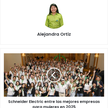
Alejandra Ortiz
Schneider
Electric
entre
las
mejores
empresas
para
mujeres
en
Schneider Electric entre las mejores empresas
2025
para mujeres en 2025