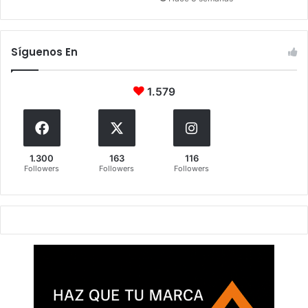
Síguenos En
1.579
1.300
163
116
Followers
Followers
Followers