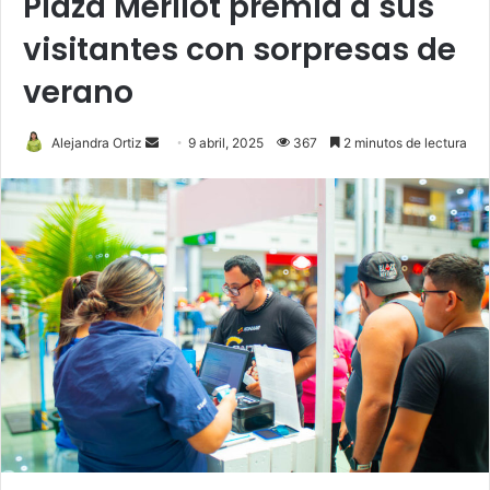
Plaza Merliot premia a sus
visitantes con sorpresas de
verano
Send
Alejandra Ortiz
9 abril, 2025
367
2 minutos de lectura
an
email