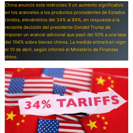
China anunció este miércoles 9 un aumento significativo
en los aranceles a los productos procedentes de Estados
Unidos, elevándolos del 34% al 84%, en respuesta a la
reciente decisión del presidente Donald Trump de
imponer un arancel adicional que pasó del 50% a una tasa
del 104% sobre bienes chinos, La medida entrará en vigor
el 10 de abril, según informó el Ministerio de Finanzas
chino.