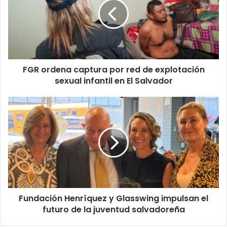
por
red
de
explotación
sexual
infantil
FGR ordena captura por red de explotación
en
El
sexual infantil en El Salvador
Salvador
Fundación
Henríquez
y
Glasswing
impulsan
el
futuro
de
la
Fundación Henríquez y Glasswing impulsan el
juventud
salvadoreña
futuro de la juventud salvadoreña