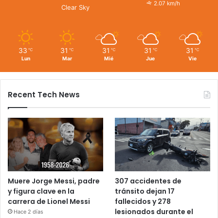
2.07 km/h
Clear Sky
33
31
31
31
31
℃
℃
℃
℃
℃
Lun
Mar
Mié
Jue
Vie
Recent Tech News
Muere Jorge Messi, padre
307 accidentes de
y figura clave en la
tránsito dejan 17
carrera de Lionel Messi
fallecidos y 278
lesionados durante el
Hace 2 días