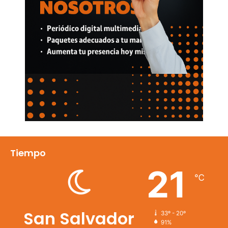
Tiempo
21
℃
San Salvador
33º - 20º
91%