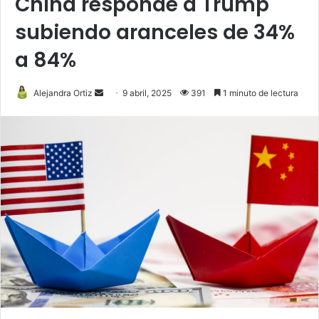
China responde a Trump
subiendo aranceles de 34%
a 84%
Send
Alejandra Ortiz
9 abril, 2025
391
1 minuto de lectura
an
email