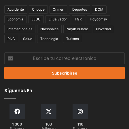
Accidente
Choque
Crimen
Deportes
DOM
Economía
EEUU
El Salvador
FGR
Hoycomsv
Internacionales
Nacionales
Nayib Bukele
Novedad
PNC
Salud
Tecnología
Turismo
Escribe
tu
correo
electrónico
Síguenos En
1.300
163
116
Followers
Followers
Followers