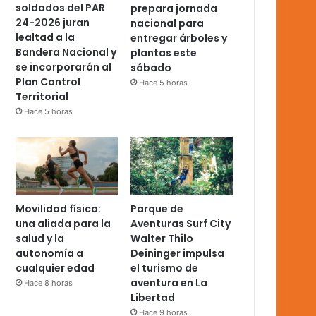
soldados del PAR
prepara jornada
24-2026 juran
nacional para
lealtad a la
entregar árboles y
Bandera Nacional y
plantas este
se incorporarán al
sábado
Plan Control
Hace 5 horas
Territorial
Hace 5 horas
Movilidad física:
Parque de
una aliada para la
Aventuras Surf City
salud y la
Walter Thilo
autonomía a
Deininger impulsa
cualquier edad
el turismo de
aventura en La
Hace 8 horas
Libertad
Hace 9 horas