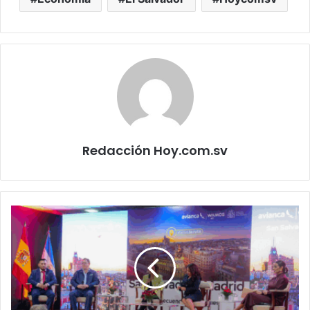
Redacción Hoy.com.sv
Conectividad
aérea
entre
El
Salvador
y
España