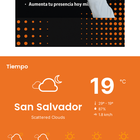
Tiempo
19
℃
San Salvador
29º - 19º
87%
1.8 km/h
Scattered Clouds