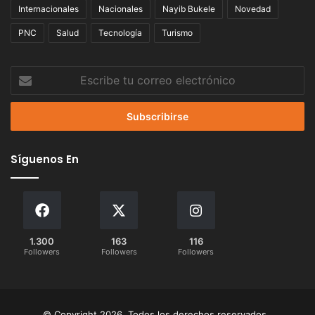
Internacionales
Nacionales
Nayib Bukele
Novedad
PNC
Salud
Tecnología
Turismo
Escribe
tu
correo
electrónico
Síguenos En
1.300
163
116
Followers
Followers
Followers
© Copyright 2026, Todos los derechos reservados