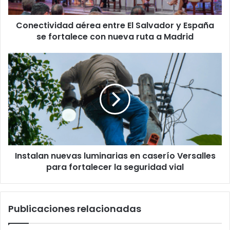
se
fortalece
Conectividad aérea entre El Salvador y España
con
nueva
se fortalece con nueva ruta a Madrid
ruta
a
Instalan
Madrid
nuevas
luminarias
en
caserío
Versalles
para
fortalecer
la
Instalan nuevas luminarias en caserío Versalles
seguridad
vial
para fortalecer la seguridad vial
Publicaciones relacionadas