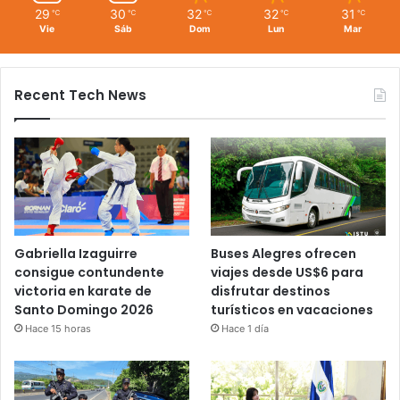
29
30
32
32
31
℃
℃
℃
℃
℃
Vie
Sáb
Dom
Lun
Mar
Recent Tech News
Gabriella Izaguirre
Buses Alegres ofrecen
consigue contundente
viajes desde US$6 para
victoria en karate de
disfrutar destinos
Santo Domingo 2026
turísticos en vacaciones
Hace 15 horas
Hace 1 día