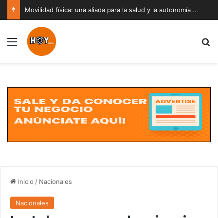
Movilidad física: una aliada para la salud y la autonomía a cualquier edad
Menú
B
Inicio
/
Nacionales
Nacionales