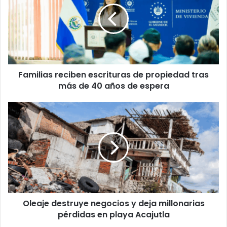
de
propiedad
tras
más
de
40
Familias reciben escrituras de propiedad tras
años
de
más de 40 años de espera
espera
Oleaje
destruye
negocios
y
deja
millonarias
pérdidas
en
playa
Oleaje destruye negocios y deja millonarias
Acajutla
pérdidas en playa Acajutla