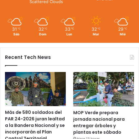
Scattered Clouds
31
32
33
32
29
℃
℃
℃
℃
℃
Sáb
Dom
Lun
Mar
Mié
Recent Tech News
Más de 580 soldados del
MOP Verde prepara
PAR 24-2026 juran lealtad
jornada nacional para
a la Bandera Nacional y se
entregar árboles y
incorporarán al Plan
plantas este sábado
Control Territorial
Hace 13 horas