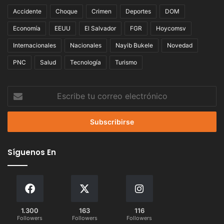
Accidente
Choque
Crimen
Deportes
DOM
Economía
EEUU
El Salvador
FGR
Hoycomsv
Internacionales
Nacionales
Nayib Bukele
Novedad
PNC
Salud
Tecnología
Turismo
Escribe
tu
correo
electrónico
Síguenos En
1.300
163
116
Followers
Followers
Followers