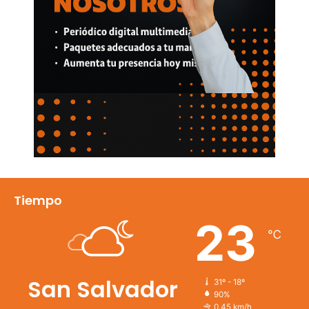
Tiempo
23
℃
San Salvador
31º - 18º
90%
0.45 km/h