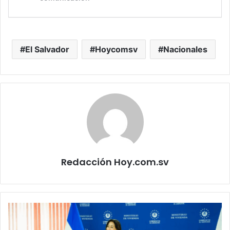
El Salvador
Hoycomsv
Nacionales
Redacción Hoy.com.sv
Familias
reciben
escrituras