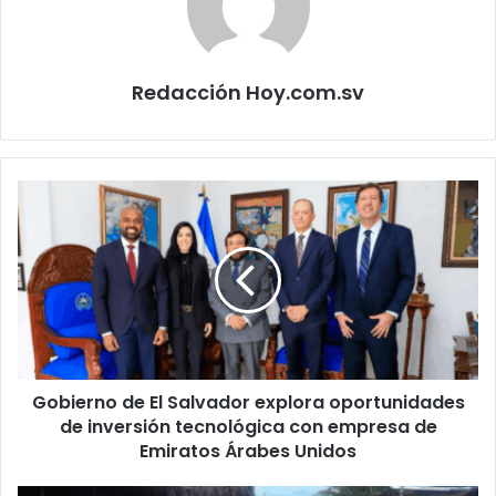
Redacción Hoy.com.sv
Gobierno
de
El
Salvador
explora
oportunidades
de
inversión
tecnológica
Gobierno de El Salvador explora oportunidades
con
empresa
de inversión tecnológica con empresa de
de
Emiratos Árabes Unidos
Emiratos
Árabes
Cruz