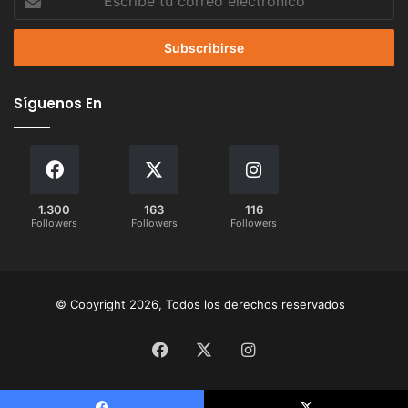
tu
correo
electrónico
Síguenos En
1.300
163
116
Followers
Followers
Followers
© Copyright 2026, Todos los derechos reservados
Facebook
X
Instagram