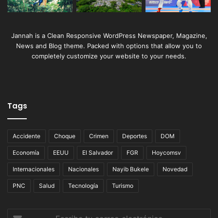
Jannah is a Clean Responsive WordPress Newspaper, Magazine,
News and Blog theme. Packed with options that allow you to
completely customize your website to your needs.
Tags
Accidente
Choque
Crimen
Deportes
DOM
Economía
EEUU
El Salvador
FGR
Hoycomsv
Internacionales
Nacionales
Nayib Bukele
Novedad
PNC
Salud
Tecnología
Turismo
Escribe