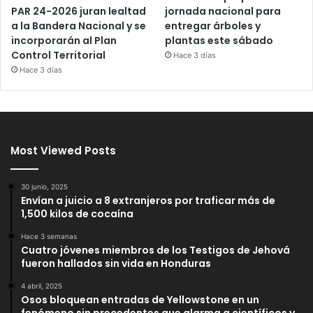
PAR 24-2026 juran lealtad
jornada nacional para
a la Bandera Nacional y se
entregar árboles y
incorporarán al Plan
plantas este sábado
Control Territorial
Hace 3 días
Hace 3 días
Most Viewed Posts
30 junio, 2025
Envían a juicio a 8 extranjeros por traficar más de
1,500 kilos de cocaína
Hace 3 semanas
Cuatro jóvenes miembros de los Testigos de Jehová
fueron hallados sin vida en Honduras
4 abril, 2025
Osos bloquean entradas de Yellowstone en un
fenómeno sin precedentes que alarma a científicos y