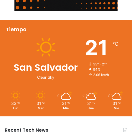
Tiempo
21
℃
San Salvador
33º - 21º
94%
2.06 km/h
Clear Sky
33
31
31
31
31
℃
℃
℃
℃
℃
Lun
Mar
Mié
Jue
Vie
Recent Tech News