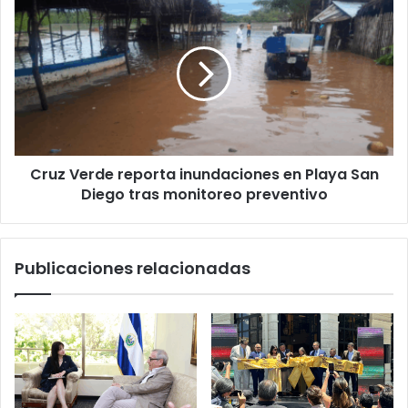
Unidos
Verde
reporta
inundaciones
en
Playa
San
Diego
tras
Cruz Verde reporta inundaciones en Playa San
monitoreo
preventivo
Diego tras monitoreo preventivo
Publicaciones relacionadas