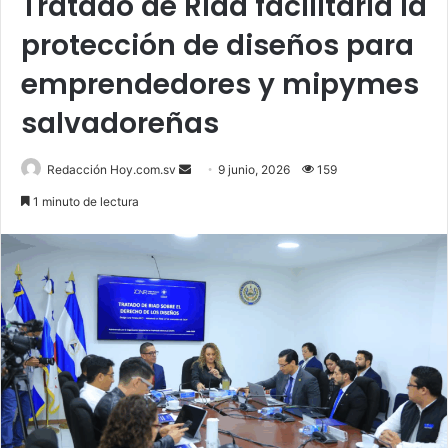
Tratado de Riad facilitaría la
protección de diseños para
emprendedores y mipymes
salvadoreñas
Send
Redacción Hoy.com.sv
9 junio, 2026
159
an
1 minuto de lectura
email