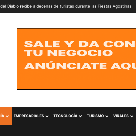
lla Izaguirre consigue contundente victoria en karate de Santo Doming
ÍA
EMPRESARIALES
TECNOLOGÍA
TURISMO
VIRALES