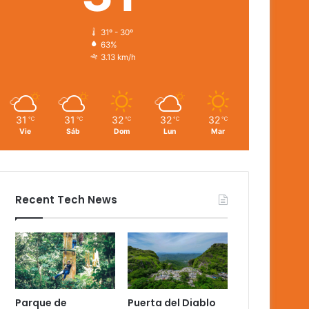
31º - 30º
63%
3.13 km/h
31
31
32
32
32
℃
℃
℃
℃
℃
Vie
Sáb
Dom
Lun
Mar
Recent Tech News
Parque de
Puerta del Diablo