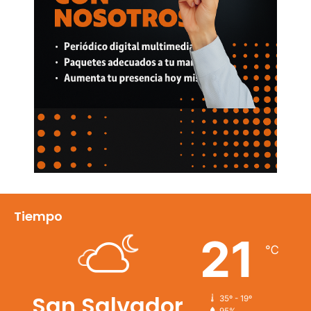
Tiempo
21
℃
San Salvador
35º - 19º