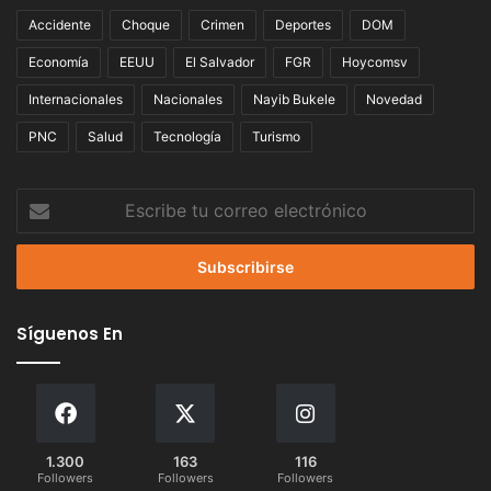
Accidente
Choque
Crimen
Deportes
DOM
Economía
EEUU
El Salvador
FGR
Hoycomsv
Internacionales
Nacionales
Nayib Bukele
Novedad
PNC
Salud
Tecnología
Turismo
Escribe
tu
correo
electrónico
Síguenos En
1.300
163
116
Followers
Followers
Followers