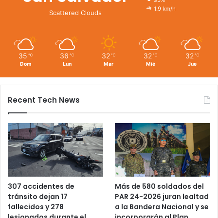
95%
1.9 km/h
Scattered Clouds
35
36
32
32
32
℃
℃
℃
℃
℃
Dom
Lun
Mar
Mié
Jue
Recent Tech News
Más de 580 soldados del
307 accidentes de
PAR 24-2026 juran lealtad
tránsito dejan 17
a la Bandera Nacional y se
fallecidos y 278
incorporarán al Plan
lesionados durante el