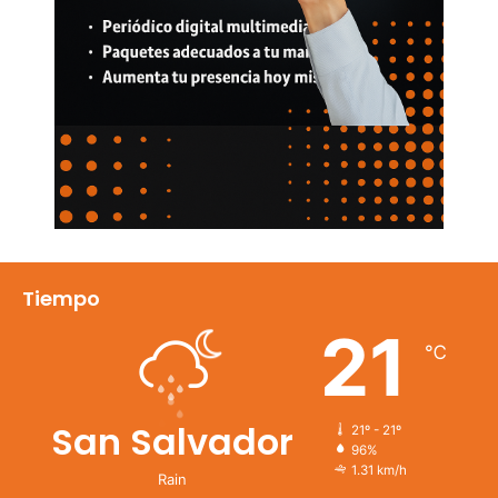
Tiempo
21
℃
San Salvador
21º - 21º
96%
1.31 km/h
Rain