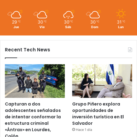
29
30
30
30
31
℃
℃
℃
℃
℃
Jue
Vie
Sáb
Dom
Lun
Recent Tech News
Capturan a dos
Grupo Piñero explora
adolescentes señalados
oportunidades de
de intentar conformar la
inversión turística en El
estructura criminal
Salvador
«Ántrax» en Lourdes,
Hace 1 día
Colón