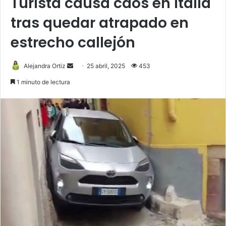
Turista causa caos en Italia
tras quedar atrapado en
estrecho callejón
Send
Alejandra Ortiz
25 abril, 2025
453
an
1 minuto de lectura
email