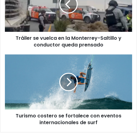
la
Monterrey-
Saltillo
y
conductor
Tráiler se vuelca en la Monterrey-Saltillo y
queda
prensado
conductor queda prensado
Turismo
costero
se
fortalece
con
eventos
internacionales
de
surf
Turismo costero se fortalece con eventos
internacionales de surf