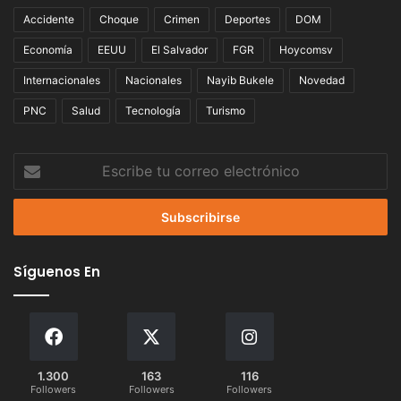
Accidente
Choque
Crimen
Deportes
DOM
Economía
EEUU
El Salvador
FGR
Hoycomsv
Internacionales
Nacionales
Nayib Bukele
Novedad
PNC
Salud
Tecnología
Turismo
Escribe
tu
correo
electrónico
Síguenos En
1.300
163
116
Followers
Followers
Followers