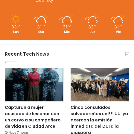
Clear Sky
33
31
31
32
31
℃
℃
℃
℃
℃
Lun
Mar
Mié
Jue
Vie
Recent Tech News
Capturan a mujer
Cinco consulados
acusada de lesionar con
salvadoreños en EE. UU. ya
un corvo a su compañero
acercan la emisión
de vida en Ciudad Arce
inmediata del DUI a la
diáspora
Hace 7 horas