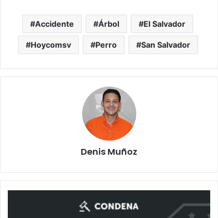
Accidente
Árbol
El Salvador
Hoycomsv
Perro
San Salvador
Denis Muñoz
Homicida
recibió
25