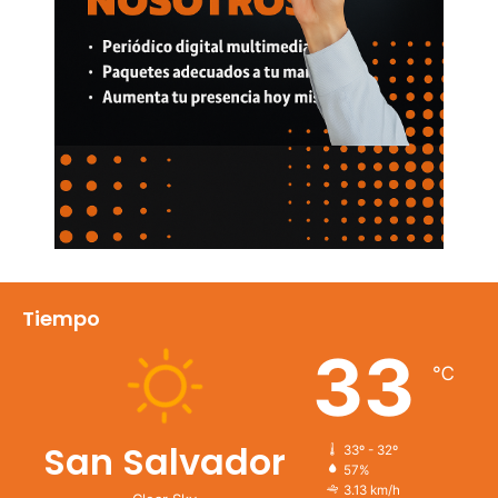
Tiempo
33
℃
San Salvador
33º - 32º
57%
3.13 km/h