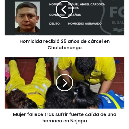
años
de
cárcel
en
Chalatenango
Homicida recibió 25 años de cárcel en
Chalatenango
Mujer
fallece
tras
sufrir
fuerte
caída
de
una
hamaca
Mujer fallece tras sufrir fuerte caída de una
en
Nejapa
hamaca en Nejapa