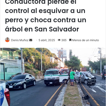
Conductora pierde el
control al esquivar a un
perro y choca contra un
árbol en San Salvador
Send
Denis Muñoz
5 abril, 2025
365
Menos de un minuto
an
email