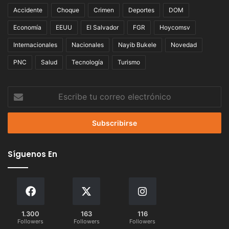
Accidente
Choque
Crimen
Deportes
DOM
Economía
EEUU
El Salvador
FGR
Hoycomsv
Internacionales
Nacionales
Nayib Bukele
Novedad
PNC
Salud
Tecnología
Turismo
Escribe
tu
correo
electrónico
Síguenos En
1.300
163
116
Followers
Followers
Followers