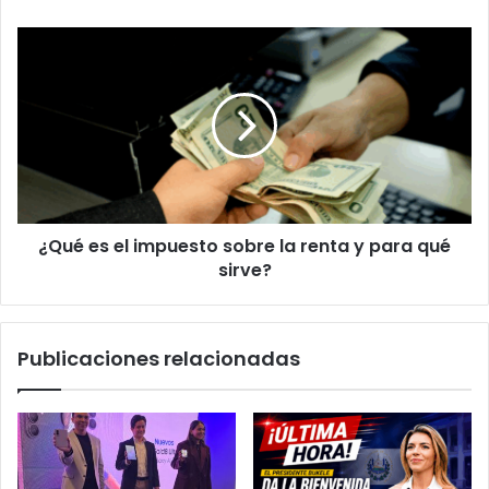
Crecer
¿Qué
es
el
impuesto
sobre
la
renta
y
para
¿Qué es el impuesto sobre la renta y para qué
qué
sirve?
sirve?
Publicaciones relacionadas