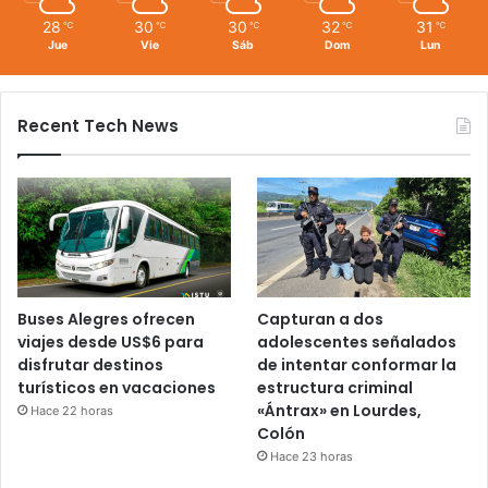
28
30
30
32
31
℃
℃
℃
℃
℃
Jue
Vie
Sáb
Dom
Lun
Recent Tech News
Buses Alegres ofrecen
Capturan a dos
viajes desde US$6 para
adolescentes señalados
disfrutar destinos
de intentar conformar la
turísticos en vacaciones
estructura criminal
«Ántrax» en Lourdes,
Hace 22 horas
Colón
Hace 23 horas