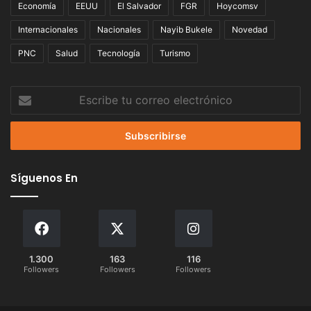
Economía
EEUU
El Salvador
FGR
Hoycomsv
Internacionales
Nacionales
Nayib Bukele
Novedad
PNC
Salud
Tecnología
Turismo
Escribe
tu
correo
electrónico
Síguenos En
1.300
163
116
Followers
Followers
Followers