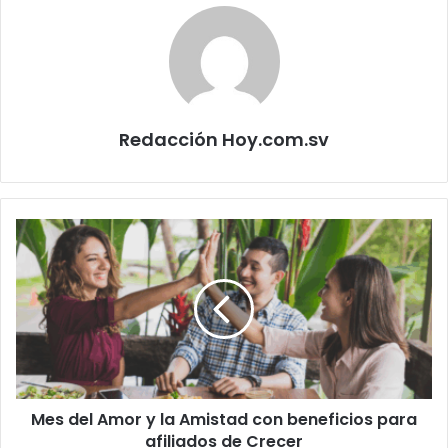
Redacción Hoy.com.sv
Mes
del
Amor
y
la
Amistad
con
beneficios
para
Mes del Amor y la Amistad con beneficios para
afiliados
de
afiliados de Crecer