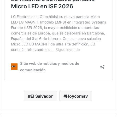
El Salvador
Hoycomsv