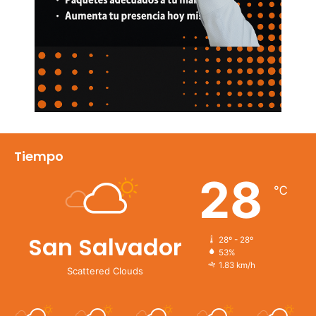
Tiempo
28
℃
San Salvador
28º - 28º
53%
1.83 km/h
Scattered Clouds