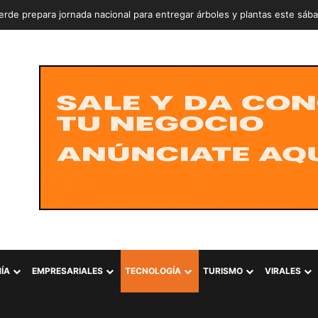
rde prepara jornada nacional para entregar árboles y plantas este sáb
ÍA
EMPRESARIALES
TECNOLOGÍA
TURISMO
VIRALES