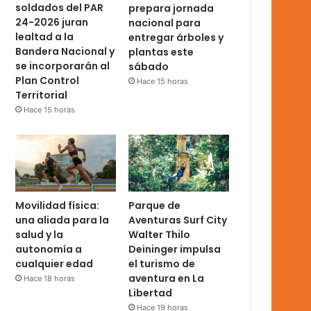
soldados del PAR
prepara jornada
24-2026 juran
nacional para
lealtad a la
entregar árboles y
Bandera Nacional y
plantas este
se incorporarán al
sábado
Plan Control
Hace 15 horas
Territorial
Hace 15 horas
Movilidad física:
Parque de
una aliada para la
Aventuras Surf City
salud y la
Walter Thilo
autonomía a
Deininger impulsa
cualquier edad
el turismo de
aventura en La
Hace 18 horas
Libertad
Hace 19 horas