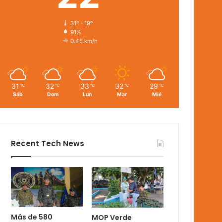
31º - 19º
91%
0.45 km/h
31
32
33
32
29
℃
℃
℃
℃
℃
Sáb
Dom
Lun
Mar
Mié
Recent Tech News
Más de 580
MOP Verde