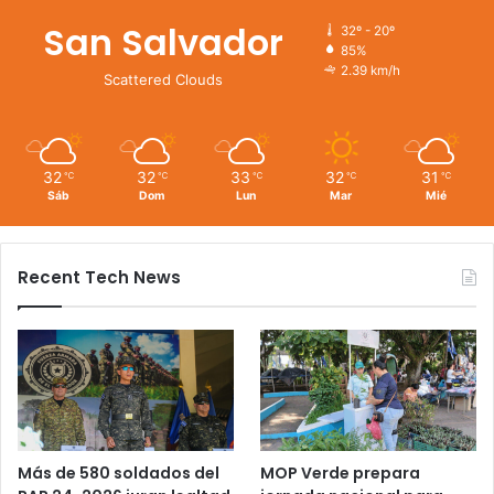
San Salvador
32º - 20º
85%
2.39 km/h
Scattered Clouds
32
32
33
32
31
℃
℃
℃
℃
℃
Sáb
Dom
Lun
Mar
Mié
Recent Tech News
Más de 580 soldados del
MOP Verde prepara