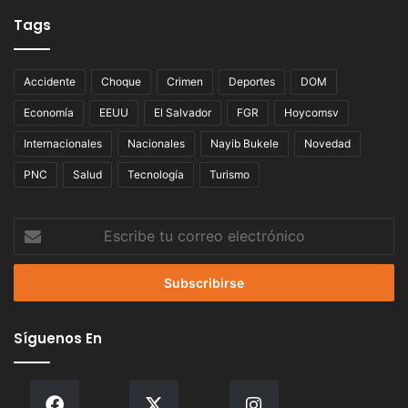
Tags
Accidente
Choque
Crimen
Deportes
DOM
Economía
EEUU
El Salvador
FGR
Hoycomsv
Internacionales
Nacionales
Nayib Bukele
Novedad
PNC
Salud
Tecnología
Turismo
Escribe
tu
correo
electrónico
Síguenos En