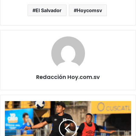
El Salvador
Hoycomsv
Redacción Hoy.com.sv
FESFUT
reporta
avances
en
selecciones
nacionales