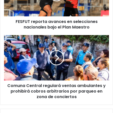
bajo
el
Plan
FESFUT reporta avances en selecciones
Maestro
nacionales bajo el Plan Maestro
Comuna
Central
regulará
ventas
ambulantes
y
prohibirá
cobros
arbitrarios
Comuna Central regulará ventas ambulantes y
por
parqueo
prohibirá cobros arbitrarios por parqueo en
en
zona de conciertos
zona
de
conciertos