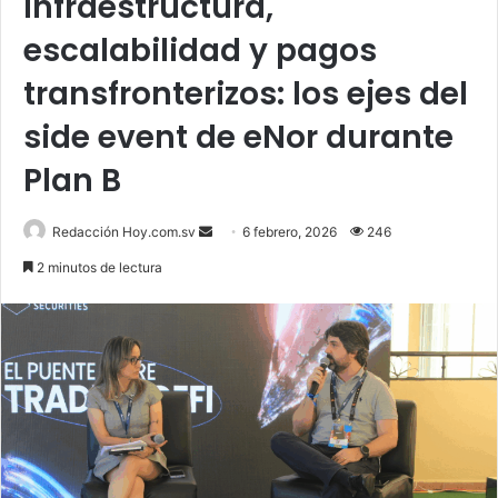
Infraestructura,
escalabilidad y pagos
transfronterizos: los ejes del
side event de eNor durante
Plan B
Send
Redacción Hoy.com.sv
6 febrero, 2026
246
an
2 minutos de lectura
email