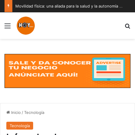
Movilidad física: una aliada para la salud y la autonomía a cualquier edad
Menú
B
Inicio
/
Tecnología
Tecnología