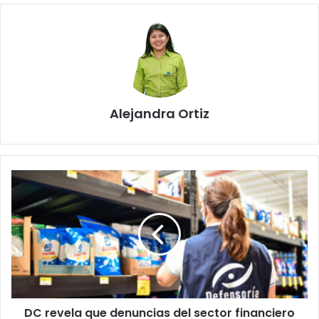
Alejandra Ortiz
DC
revela
que
denuncias
del
sector
financiero
dominaron
en
DC revela que denuncias del sector financiero
Semana