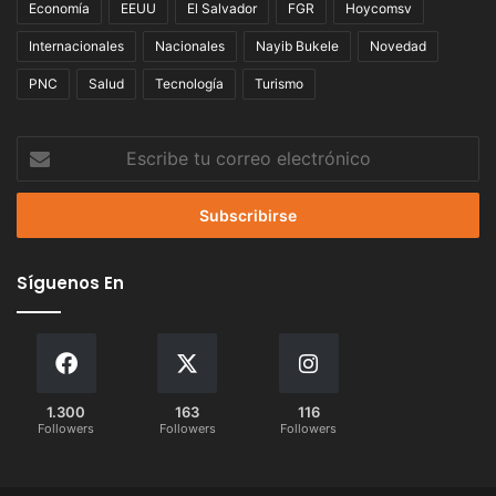
Economía
EEUU
El Salvador
FGR
Hoycomsv
Internacionales
Nacionales
Nayib Bukele
Novedad
PNC
Salud
Tecnología
Turismo
Escribe
tu
correo
electrónico
Síguenos En
1.300
163
116
Followers
Followers
Followers