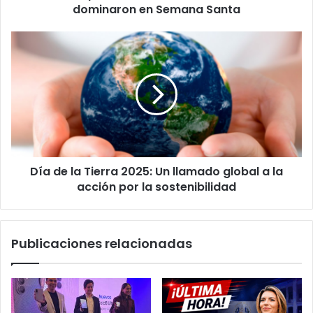
Santa
dominaron en Semana Santa
Día
de
la
Tierra
2025:
Un
llamado
global
a
Día de la Tierra 2025: Un llamado global a la
la
acción
acción por la sostenibilidad
por
la
sostenibilidad
Publicaciones relacionadas