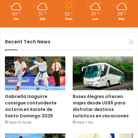
30
31
32
31
29
℃
℃
℃
℃
℃
Vie
Sáb
Dom
Lun
Mar
Recent Tech News
Gabriella Izaguirre
Buses Alegres ofrecen
consigue contundente
viajes desde US$6 para
victoria en karate de
disfrutar destinos
Santo Domingo 2026
turísticos en vacaciones
Hace 12 horas
Hace 1 día