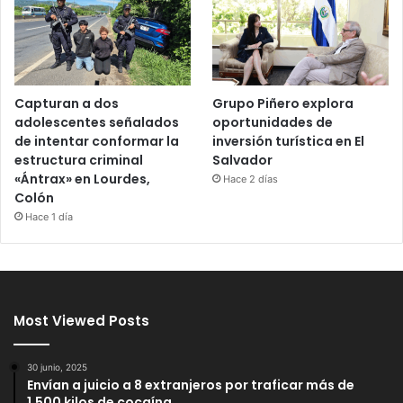
Capturan a dos
Grupo Piñero explora
adolescentes señalados
oportunidades de
de intentar conformar la
inversión turística en El
estructura criminal
Salvador
«Ántrax» en Lourdes,
Hace 2 días
Colón
Hace 1 día
Most Viewed Posts
30 junio, 2025
Envían a juicio a 8 extranjeros por traficar más de
1,500 kilos de cocaína