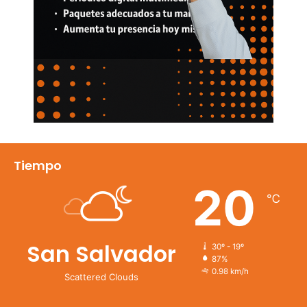
Tiempo
20
℃
San Salvador
30º - 19º
87%
0.98 km/h
Scattered Clouds