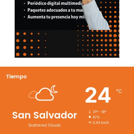
Tiempo
24
℃
San Salvador
31º - 18º
87%
0.45 km/h
Scattered Clouds