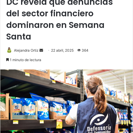
DC revela que denuncias
del sector financiero
dominaron en Semana
Santa
Send
Alejandra Ortiz
22 abril, 2025
364
an
1 minuto de lectura
email