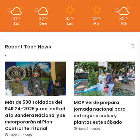
31
32
32
32
30
℃
℃
℃
℃
℃
Sáb
Dom
Lun
Mar
Mié
Recent Tech News
Más de 580 soldados del
MOP Verde prepara
PAR 24-2026 juran lealtad
jornada nacional para
a la Bandera Nacional y se
entregar árboles y
incorporarán al Plan
plantas este sábado
Control Territorial
Hace 11 horas
Hace 10 horas