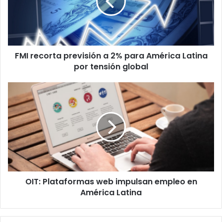
2%
para
América
Latina
por
FMI recorta previsión a 2% para América Latina
tensión
global
por tensión global
OIT:
Plataformas
web
impulsan
empleo
en
América
Latina
OIT: Plataformas web impulsan empleo en
América Latina