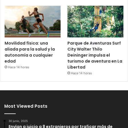
Movilidad física: una
Parque de Aventuras Surf
aliada para la salud y la
City Walter Thilo
autonomía a cualquier
Deininger impulsa el
edad
turismo de aventura en La
Libertad
Hace 14 horas
Hace 14 horas
Most Viewed Posts
30 junio, 2025
Envían a juicio a 8 extranjeros por traficar más de