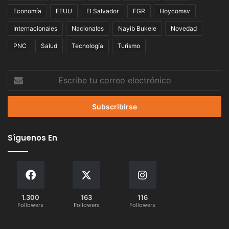
Economía
EEUU
El Salvador
FGR
Hoycomsv
Internacionales
Nacionales
Nayib Bukele
Novedad
PNC
Salud
Tecnología
Turismo
Escribe
tu
correo
electrónico
Síguenos En
1.300
163
116
Followers
Followers
Followers