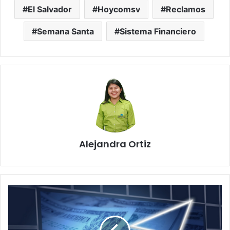
El Salvador
Hoycomsv
Reclamos
Semana Santa
Sistema Financiero
Alejandra Ortiz
FMI
recorta
previsión
a