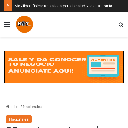
Movilidad física: una aliada para la salud y la autonomía a cualquier edad
Menú
B
Inicio
/
Nacionales
Nacionales