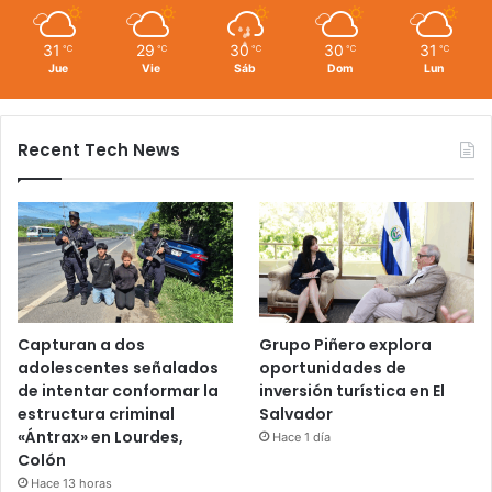
31
29
30
30
31
℃
℃
℃
℃
℃
Jue
Vie
Sáb
Dom
Lun
Recent Tech News
Capturan a dos
Grupo Piñero explora
adolescentes señalados
oportunidades de
de intentar conformar la
inversión turística en El
estructura criminal
Salvador
«Ántrax» en Lourdes,
Hace 1 día
Colón
Hace 13 horas