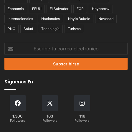
Economía
EEUU
El Salvador
FGR
Hoycomsv
Internacionales
Nacionales
Nayib Bukele
Novedad
PNC
Salud
Tecnología
Turismo
Escribe
tu
correo
electrónico
Síguenos En
1.300
163
116
Followers
Followers
Followers