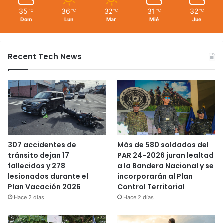
35
36
32
31
32
℃
℃
℃
℃
℃
Dom
Lun
Mar
Mié
Jue
Recent Tech News
Más de 580 soldados del
307 accidentes de
PAR 24-2026 juran lealtad
tránsito dejan 17
a la Bandera Nacional y se
fallecidos y 278
incorporarán al Plan
lesionados durante el
Control Territorial
Plan Vacación 2026
Hace 2 días
Hace 2 días