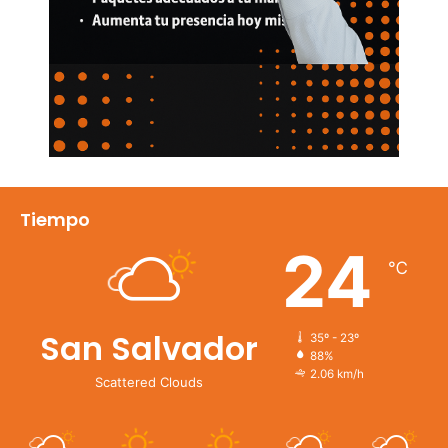
Tiempo
24
℃
San Salvador
35º - 23º
88%
2.06 km/h
Scattered Clouds