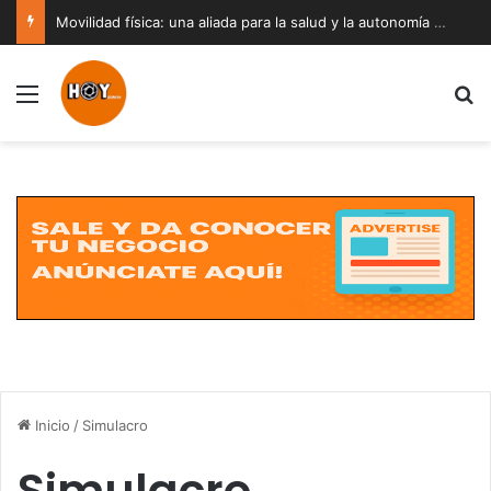
Movilidad física: una aliada para la salud y la autonomía a cualquier edad
Menú
B
Inicio
/
Simulacro
Simulacro