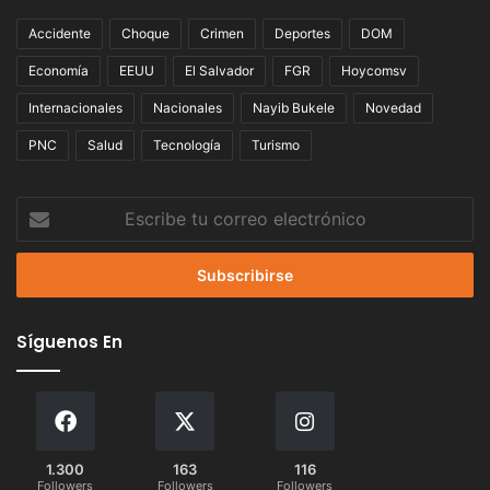
Accidente
Choque
Crimen
Deportes
DOM
Economía
EEUU
El Salvador
FGR
Hoycomsv
Internacionales
Nacionales
Nayib Bukele
Novedad
PNC
Salud
Tecnología
Turismo
Escribe
tu
correo
electrónico
Síguenos En
1.300
163
116
Followers
Followers
Followers