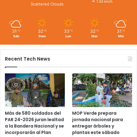
1.34 km/h
Scattered Clouds
31
32
33
32
31
℃
℃
℃
℃
℃
Sáb
Dom
Lun
Mar
Mié
Recent Tech News
Más de 580 soldados del
MOP Verde prepara
PAR 24-2026 juran lealtad
jornada nacional para
a la Bandera Nacional y se
entregar árboles y
incorporarán al Plan
plantas este sábado