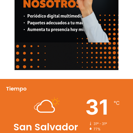
Tiempo
31
℃
San Salvador
31º - 31º
77%