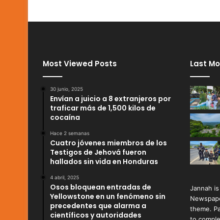
Most Viewed Posts
Last Mo
30 junio, 2025
Envían a juicio a 8 extranjeros por
traficar más de 1,500 kilos de
cocaína
Hace 2 semanas
Cuatro jóvenes miembros de los
Testigos de Jehová fueron
hallados sin vida en Honduras
4 abril, 2025
Osos bloquean entradas de
Jannah is
Yellowstone en un fenómeno sin
Newspape
precedentes que alarma a
theme. Pa
científicos y autoridades
to comple