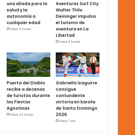
una aliada para la
Aventuras Surf City
salud y la
Walter Thilo
autonomía a
Deininger impulsa
cualquier edad
el turismo de
aventura en La
Hace 3 horas
Libertad
Hace 4 horas
Puerta del Diablo
Gabriella Izaguirre
recibe a decenas
consigue
de turistas durante
contundente
las Fiestas
victoria en karate
Agostinas
de Santo Domingo
2026
Hace 23 horas
Hace 1 día