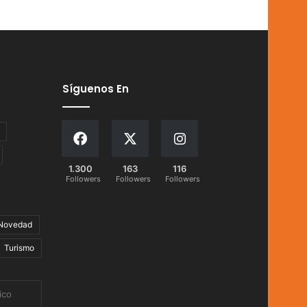
Síguenos En
1.300
163
116
Followers
Followers
Followers
Novedad
Turismo