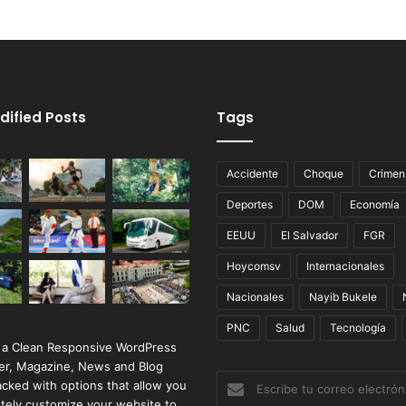
dified Posts
Tags
Accidente
Choque
Crimen
Deportes
DOM
Economía
EEUU
El Salvador
FGR
Hoycomsv
Internacionales
Nacionales
Nayib Bukele
PNC
Salud
Tecnología
 a Clean Responsive WordPress
r, Magazine, News and Blog
Escribe
cked with options that allow you
tu
tely customize your website to