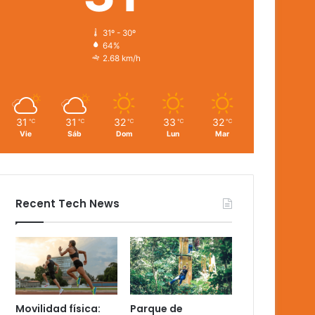
31º - 30º
64%
2.68 km/h
31
31
32
33
32
℃
℃
℃
℃
℃
Vie
Sáb
Dom
Lun
Mar
Recent Tech News
Movilidad física:
Parque de